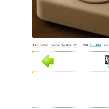
von
Leona
Like
Teilen
Download
Melden
Info
am 
Inter