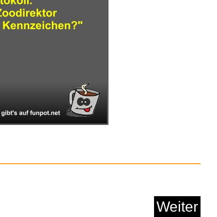
d Spitzenhäubchen...
rotokoll
Weiter
Anzeige
temperierte Klavier
Bu...
Anzeige