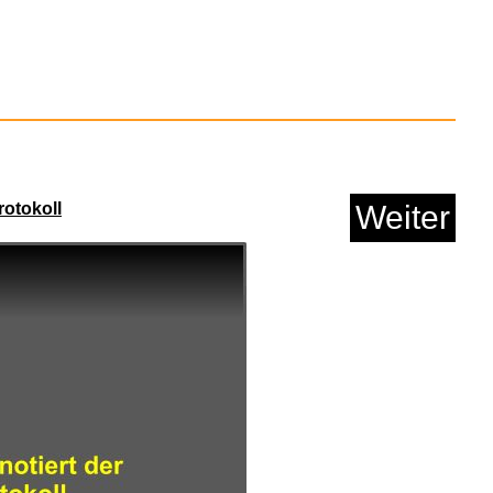
vor dem 24.05.2026 um 12:13 Uhr
eiter' kommst du immer zum nächsten Blog.
chlauch Gummi 20 m
VS ...
Weiter
Anzeige
Online-Video
(13 sec. / 609.25 KB)
Kategorien:
Lustiges
→
Mit Tieren
→
lustige Katzen
von
Josie-96
am 24. Mai 2026 um 11:58 Uhr