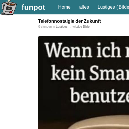
funpot
Home
alles
Lustiges
(
Bilde
Telefonnostalgie der Zukunft
Gefunden in
Lustiges
→
witzige Bilder