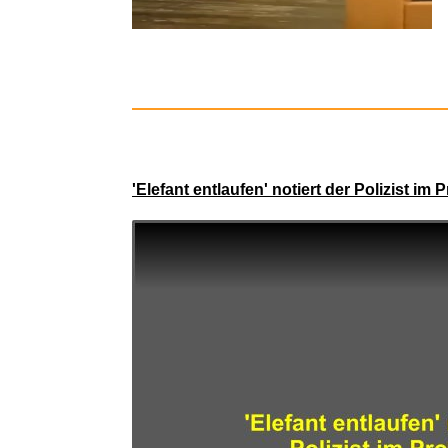
weitere Blogs aus
Lustiges
Mit der Taste
W
für 'w
CFH Gass
Nein, ich bleibe hier
Vorschau