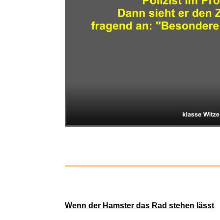
Arsen un
'Elefant entlaufen' notiert der Polizist im P
Das Wohl