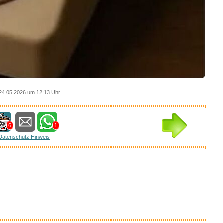
24.05.2026 um 12:13 Uhr
6
1
Datenschutz Hinweis
essantes bei amazon
Anzeige