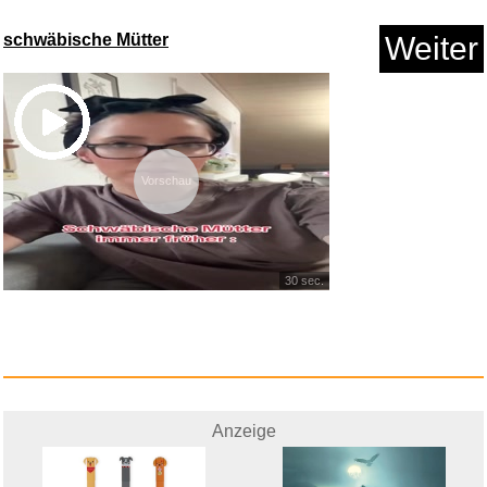
schwäbische Mütter
Weiter
Seemannsgrab...
Vorschau
Anzeige
30 sec.
Anzeige
FaceFormer ZERO...