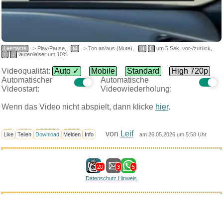
Leertaste
=> Play/Pause,
M
=> Ton an/aus (Mute),
H
L
um 5 Sek. vor-/zurück,
↑
↓
lauter/leiser um 10%
Videoqualität:
Auto ✓
Mobile
Standard
High 720p
Automatischer
Automatische
Videostart:
Videowiederholung:
Wenn das Video nicht abspielt, dann klicke
hier
.
von
Leif
Like
Teilen
Download
Melden
Info
am 26.05.2026 um 5:58 Uhr
20
3
5
Datenschutz Hinweis