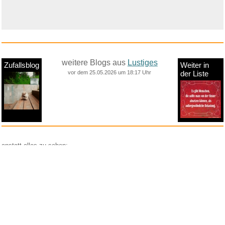
weitere Blogs aus
Lustiges
Zufallsblog
Weiter in
vor dem 25.05.2026 um 18:17 Uhr
der Liste
anstatt alles zu sehen:
nur Bilder
nur Videos
nur PPS
Weitere Unterkategorien:
Comedy
Corona
Fails + Hoppalas
Frauen, Mädels, Girls
HB-Männchen
klasse Sprüche und Witze
Knallerfrauen
Ladykracher
lustige KI
Lustige Werbespots
Lustiges von Amazon