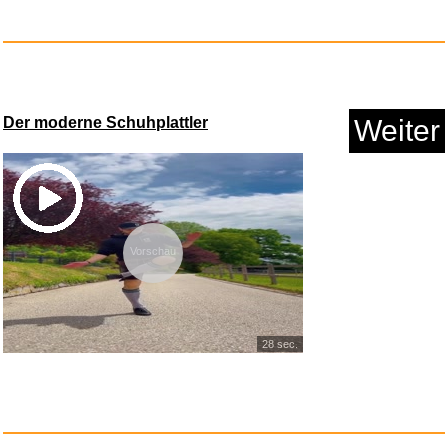
LEGAMI - 3er Set Gel-Lösc...
Anzeige
Der moderne Schuhplattler
Weiter
Vorschau
28 sec.
15 PSI Pressure Sensor
Druckse...