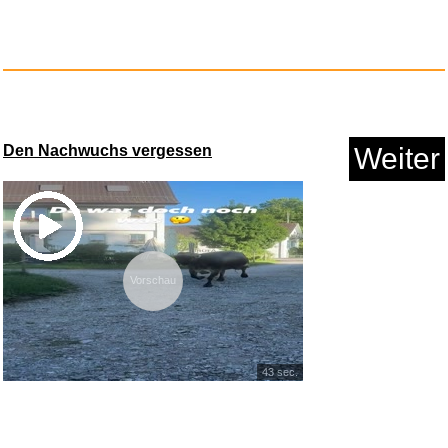
Aida - Verdi [VHS]...
Anzeige
Den Nachwuchs vergessen
Weiter
Vorschau
Das Orchideen-Experiment:
Orch...
43 sec.
Anzeige