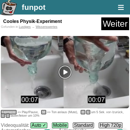
≡
funpot
Cooles Physik-Experiment
Weiter
Gefunden in
Lustiges
→
Wissenswertes
Leertaste
=> Play/Pause,
M
=> Ton an/aus (Mute),
H
L
um 5 Sek. vor-/zurück,
↑
↓
lauter/leiser um 10%
Videoqualität:
Auto ✓
Mobile
Standard
High 720p