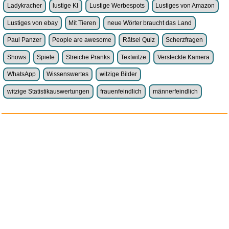
weitere Blogs aus
Lustiges
Zufallsblog
Weiter in der
vor dem 25.05.2026 um 8:35 Uhr
Liste
anstatt alles zu sehen:
nur Bilder
nur Videos
nur PPS
Weitere Unterkategorien:
Comedy
Corona
Fails + Hoppalas
Frauen, Mädels, Girls
HB-Männchen
klasse Sprüche und Witze
Knallerfrauen
Ladykracher
lustige KI
Lustige Werbespots
Lustiges von Amazon
Lustiges von ebay
Mit Tieren
neue Wörter braucht das Land
Paul Panzer
People are awesome
Rätsel Quiz
Scherzfragen