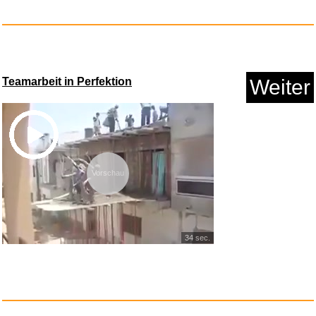
Runaway Maze: Find & Escape -
...
Anzeige
Teamarbeit in Perfektion
Weiter
Vorschau