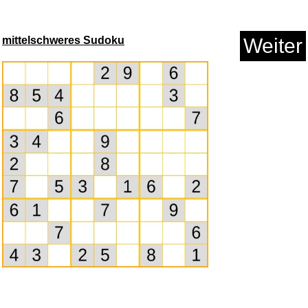
Pink Floyd 'Relics' - LP [Viny...
34 sec.
mittelschweres Sudoku
Weiter