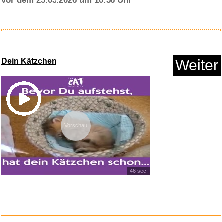
vor dem 25.05.2026 um 10:56 Uhr
Adobe Lightroom inkl. Lightroo...
Dein Kätzchen
Weiter
Anzeige
Vorschau
46 sec.
Coma [Blu-ray]...