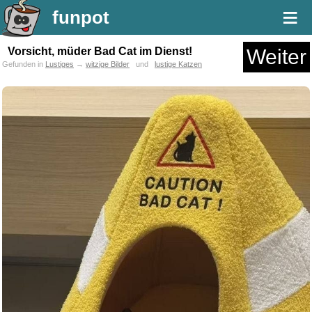
≡
funpot
Vorsicht, müder Bad Cat im Dienst!
Weiter
Gefunden in
Lustiges
→
witzige Bilder
und
lustige Katzen