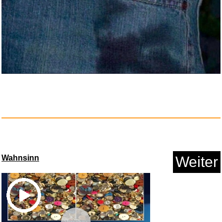
Anzeige
charlore HDMI Kabel 10m (HDMI
...
Wahnsinn
Weiter
Anzeige
Vorschau