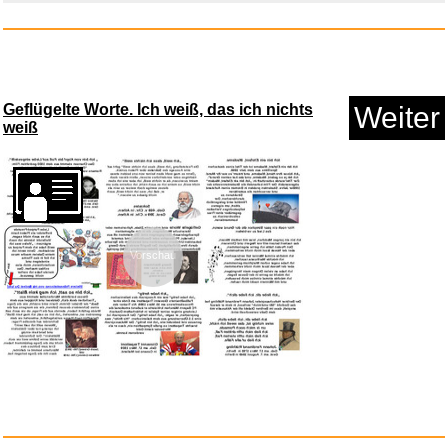
Anzeige
Geflügelte Worte. Ich weiß, das ich nichts
Weiter
weiß
Vorschau
NAUSICAA O/T VALLEY O/T
WIND B...
Anzeige