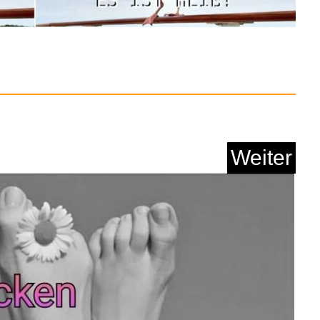
Weiter
ubasa - Die tollen F...
Anzeige