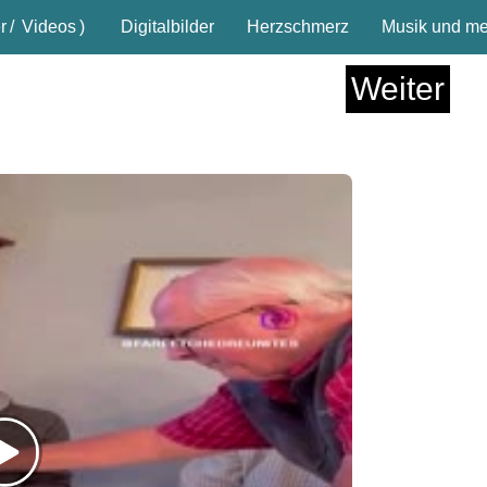
r
/
Videos
)
Digitalbilder
Herzschmerz
Musik und meh
Weiter