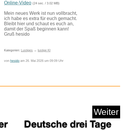
Online-Video
(24 sec. / 3.02 MB)
Mein neues Werk ist nun vollbracht,
ich habe es extra für euch gemacht.
Bleibt hier und schaut es euch an,
damit der Spaß beginnen kann!
sse sterben nicht...
Gruß hesido
Kategorien:
Lustiges
→
lustige KI
Anzeige
von
hesido
am 26. Mai 2026 um 09:09 Uhr
Weiter