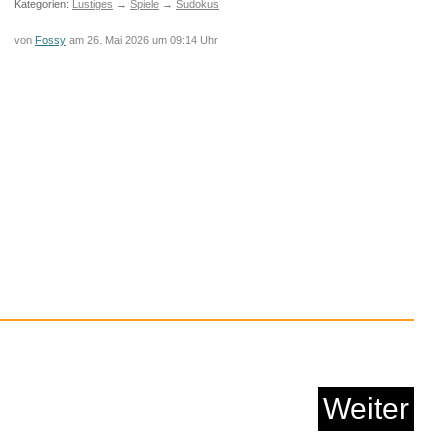
Kategorien:
Lustiges
→
Spiele
→
Sudokus
von
Fossy
am 26. Mai 2026 um 09:14 Uhr
chtung 400CM 158inch
...
Anzeige
Weiter