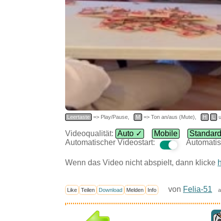
Leertaste
=> Play/Pause,
M
=> Ton an/aus (Mute),
H
L
u
Videoqualität:
Auto ✓
Mobile
Standar
Automatischer Videostart:
Automatis
Wenn das Video nicht abspielt, dann klicke
h
von
Felia-51
Like
Teilen
Download
Melden
Info
a