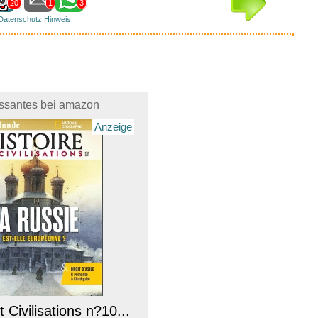
20
1
3
Datenschutz Hinweis
essantes bei amazon
Anzeige
t Civilisations n?10...