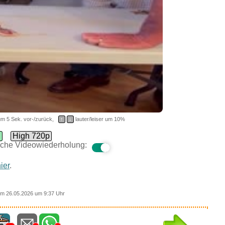
m 5 Sek. vor-/zurück,
↑
↓
lauter/leiser um 10%
d
High 720p
che Videowiederholung:
ier
.
m 26.05.2026 um 9:37 Uhr