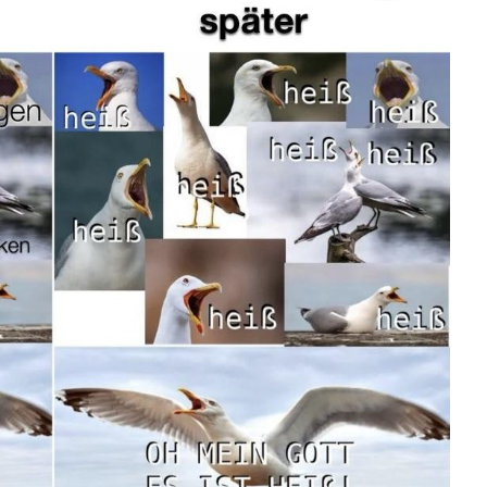
 Biscoff Süßer...
Anzeige
Ciaccona...
Anzeige