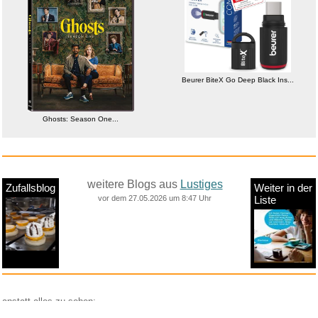
Beurer BiteX Go Deep Black Ins...
Ghosts: Season One...
weitere Blogs aus
Lustiges
Zufallsblog
Weiter in der
vor dem 27.05.2026 um 8:47 Uhr
Liste
anstatt alles zu sehen: