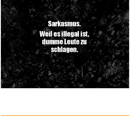
Maya Archaeology 3: Featuring
...
Anzeige
Afterglow LED drahtlos Deluxe ...