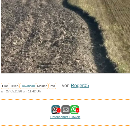
von
Roger05
Like
Teilen
Download
Melden
Info
am 27.05.2026 um 11:42 Uhr
7
2
Datenschutz Hinweis