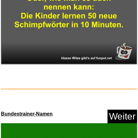
Faber-Castell - Kugelschreiber...
Anzeige
Bundestrainer-Namen
Weiter
The Toyota Way: 14
Management ...