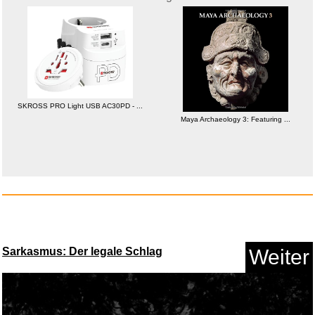
SKROSS PRO Light USB AC30PD - ...
Maya Archaeology 3: Featuring ...
Beurer BiteX Go Deep Black
Ins...
Anzeige
Sarkasmus: Der legale Schlag
Weiter