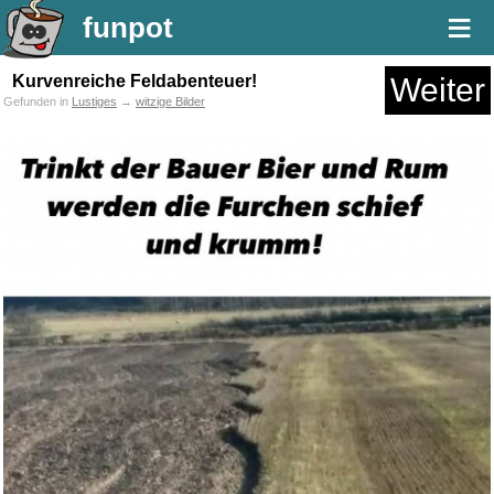
≡
funpot
Kurvenreiche Feldabenteuer!
Weiter
Gefunden in
Lustiges
→
witzige Bilder