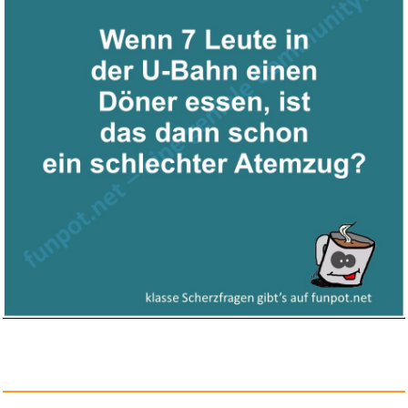
SMICEM Große Tragetasche...
Anzeige
Secret - Du sollst mich fü...