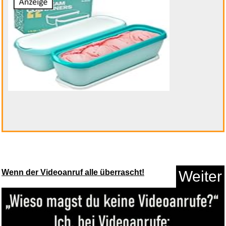
HADSOMUN Haltungskorrektur
f&u...
Anzeige
Wenn der Videoanruf alle überrascht!
Weiter