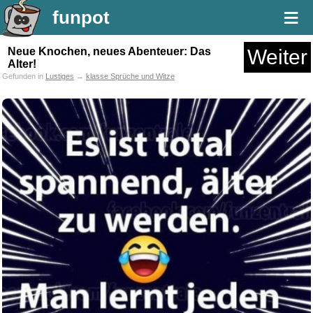
≡
funpot
Neue Knochen, neues Abenteuer: Das
Weiter
Alter!
Gefunden in
Lustiges
→
klasse Sprüche und Witze