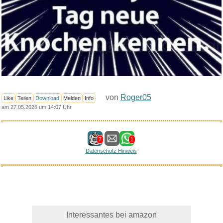
von
Roger05
Like
Teilen
Download
Melden
Info
am 27.05.2026 um 14:07 Uhr
7
1
Datenschutz Hinweis
Interessantes bei amazon