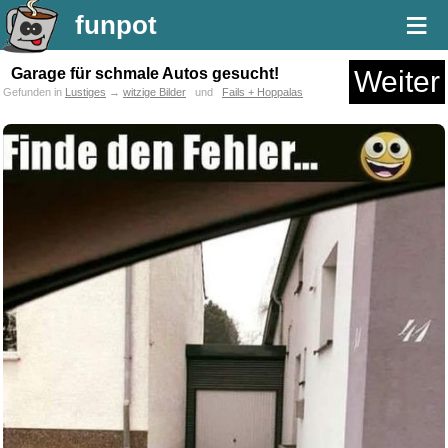
≡
funpot
Garage für schmale Autos gesucht!
Weiter
Gefunden in
Lustiges
→
witzige Bilder
und
Fails + Hoppalas