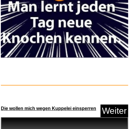
Weißt du eigentlich, wie...
Anzeige
Die wollen mich wegen Kuppelei einsperren
Weiter
Come Around Sundown [Vinyl