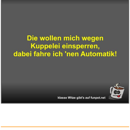
LP]...
Anzeige
KBREE WDF31K. Original Kü...
Anzeige