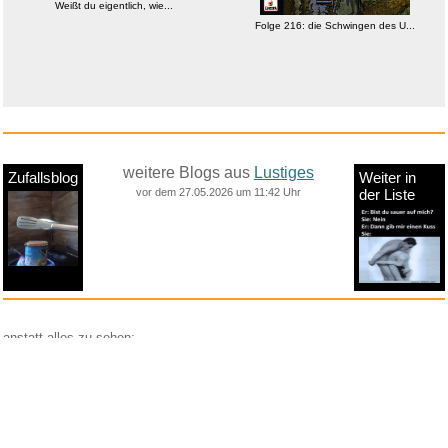
Weißt du eigentlich, wie...
Folge 216: die Schwingen des U...
weitere Blogs aus
Lustiges
Zufallsblog
Weiter in
vor dem 27.05.2026 um 11:42 Uhr
der Liste
anstatt alles zu sehen:
nur Bilder
nur Videos
nur PPS
Weitere Unterkategorien:
Comedy
Corona
Fails + Hoppalas
Frauen, Mädels, Girls