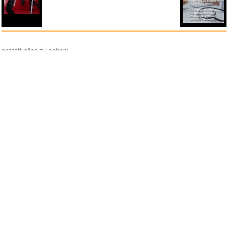
anstatt alles zu sehen:
nur Bilder
nur Videos
nur PPS
Weitere Unterkategorien:
Comedy
Corona
Fails + Hoppalas
Frauen, Mädels, Girls
HB-Männchen
klasse Sprüche und Witze
Knallerfrauen
Ladykracher
lustige KI
Lustige Werbespots
Lustiges von Amazon
Lustiges von ebay
Mit Tieren
neue Wörter braucht das Land
Paul Panzer
People are awesome
Rätsel Quiz
Scherzfragen
Shows
Spiele
Streiche Pranks
Textwitze
Versteckte Kamera
WhatsApp
Wissenswertes
witzige Bilder
witzige Statistikauswertungen
frauenfeindlich
männerfeindlich