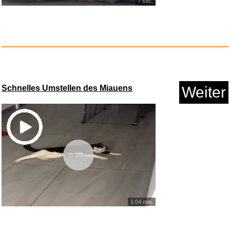
7 sec.
The Artist's Way: 25th Anniver...
Anzeige
Schnelles Umstellen des Miauens
Weiter
Vorschau
1:04 min.
AVERY Zweckform 5 x
Arbeitsver...