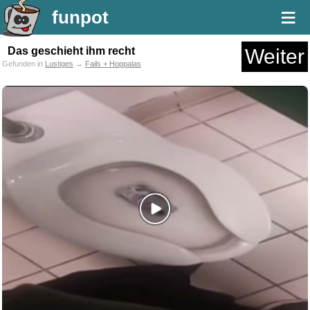
≡
funpot
Das geschieht ihm recht
Weiter
Gefunden in
Lustiges
→
Fails + Hoppalas