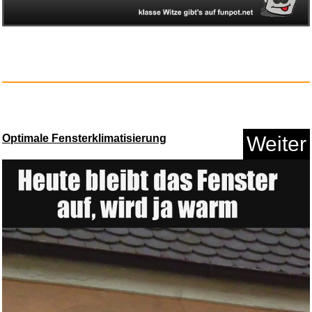
Tigerauge Armband 6mm
Sch...
Anzeige
Optimale Fensterklimatisierung
Weiter
Bring Him to Me [Blu-ray]...