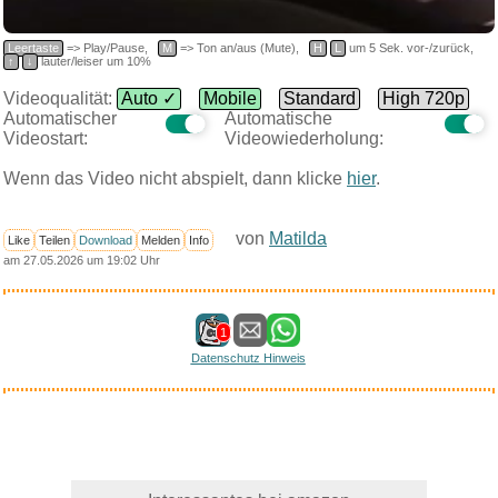
Leertaste
=> Play/Pause,
M
=> Ton an/aus (Mute),
H
L
um 5 Sek. vor-/zurück,
↑
↓
lauter/leiser um 10%
Videoqualität:
Auto ✓
Mobile
Standard
High 720p
Automatischer
Automatische
Videostart:
Videowiederholung:
Wenn das Video nicht abspielt, dann klicke
hier
.
von
Matilda
Like
Teilen
Download
Melden
Info
am 27.05.2026 um 19:02 Uhr
1
Datenschutz Hinweis