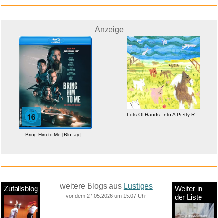
Anzeige
Lots Of Hands: Into A Pretty R...
Bring Him to Me [Blu-ray]...
weitere Blogs aus
Lustiges
Zufallsblog
Weiter in
vor dem 27.05.2026 um 15:07 Uhr
der Liste