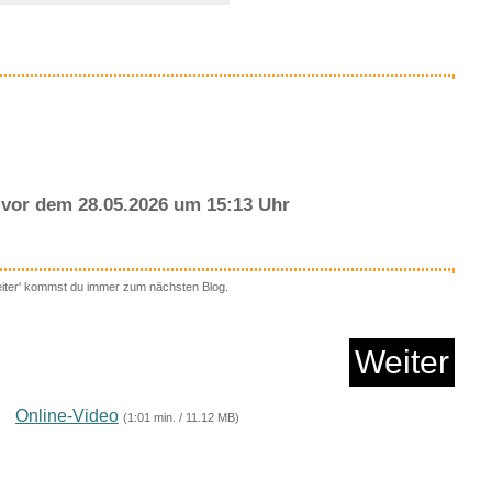
Anzeige
vor dem 28.05.2026 um 15:13 Uhr
eiter' kommst du immer zum nächsten Blog.
 linearer und nichtl...
Weiter
Anzeige
Online-Video
(1:01 min. / 11.12 MB)