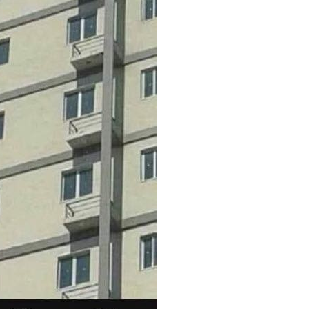
Anzeige
he Solar System and
B...
Anzeige