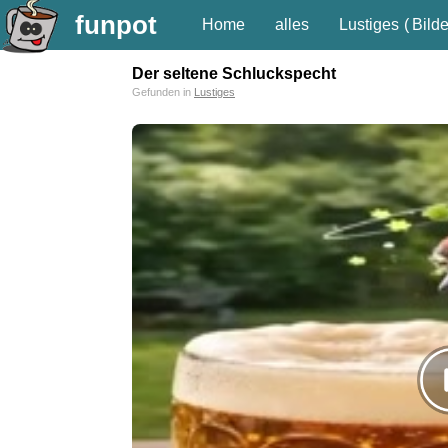
funpot
Home
alles
Lustiges
(
Bilde
Der seltene Schluckspecht
Gefunden in
Lustiges