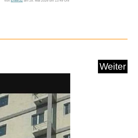
von
Erwin32
am 28. Mai 2026 um 13:49 Uhr
eme L Hunde Roll-Le...
Anzeige
Weiter
ay Anniversary Ed. ...