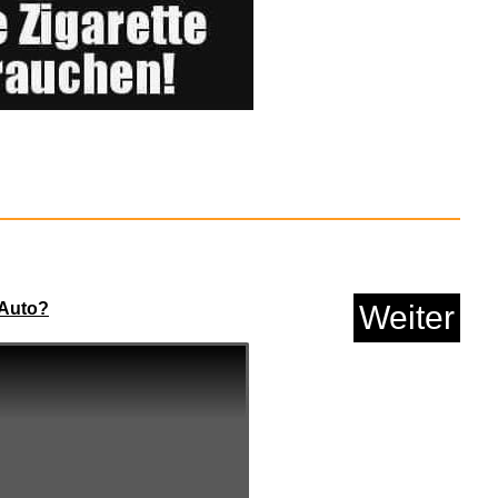
lams Universal-
ulturtasche...
 Auto?
Weiter
Anzeige