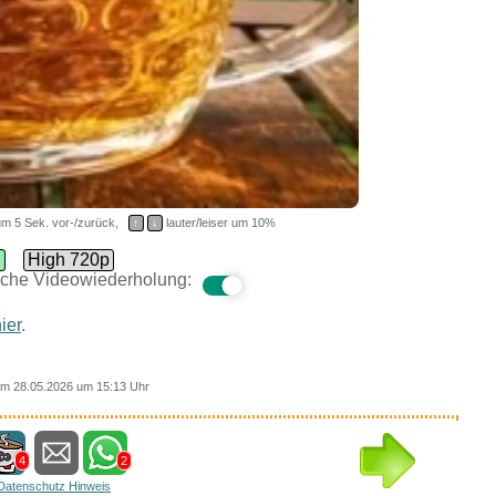
m 5 Sek. vor-/zurück,
↑
↓
lauter/leiser um 10%
d
High 720p
che Videowiederholung:
ier
.
m 28.05.2026 um 15:13 Uhr
4
2
Datenschutz Hinweis