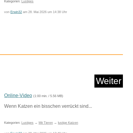
Kategorien:
Lustiges
von
Erwin32
am 28. Mai 2026 um 14:38 Uhr
r Kinder FULL Ler...
Weiter
Anzeige
Online-Video
(1:00 min. / 5.56 MB)
Wenn Katzen ein bisschen verrückt sind...
Kategorien:
Lustiges
→
Mit Tieren
→
lustige Katzen