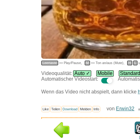
Leertaste
=> Play/Pause,
M
=> Ton an/aus (Mute),
H
L
u
Videoqualität:
Auto ✓
Mobile
Standar
Automatischer Videostart:
Automatis
Wenn das Video nicht abspielt, dann klicke
h
von
Erwin32
Like
Teilen
Download
Melden
Info
a