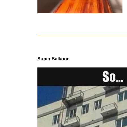
flexi® Xtr
Super Balkone
Legend of K