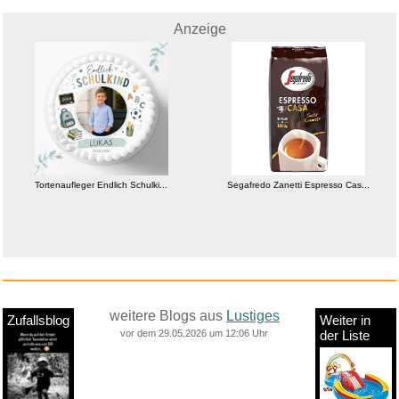
Anzeige
Tortenaufleger Endlich Schulki...
Segafredo Zanetti Espresso Cas...
weitere Blogs aus
Lustiges
Zufallsblog
Weiter in
vor dem 29.05.2026 um 12:06 Uhr
der Liste