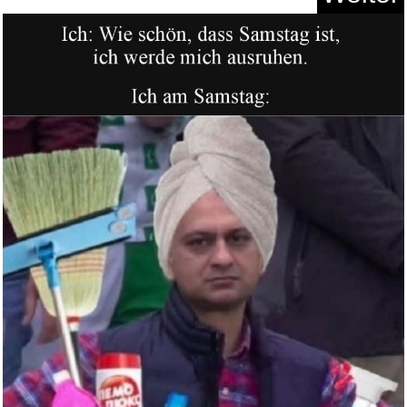
Tuloka Thermisches Klebeband
l...
Anzeige
ICY BOX Monitor Halterung
f&uu...
Anzeige