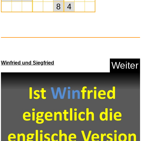
Geschenkt ist noch zu teuer (B...
Anzeige
Winfried und Siegfried
Weiter
Bosch PRO 18V System Akku
GBA ...
Anzeige