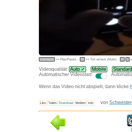
Leertaste
=> Play/Pause,
M
=> Ton an/aus (Mute),
H
L
u
Videoqualität:
Auto ✓
Mobile
Standar
Automatischer Videostart:
Automatis
Wenn das Video nicht abspielt, dann klicke
h
von
Schwester
Like
Teilen
Download
Melden
Info