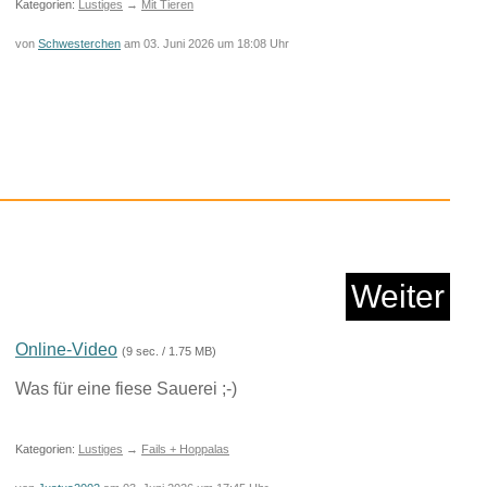
Kategorien:
Lustiges
→
Mit Tieren
von
Schwesterchen
am 03. Juni 2026 um 18:08 Uhr
 Driving Simulator ...
Weiter
Anzeige
ccustomed to Do Our
Online-Video
(9 sec. / 1.75 MB)
Du...
Was für eine fiese Sauerei ;-)
Kategorien:
Lustiges
→
Fails + Hoppalas