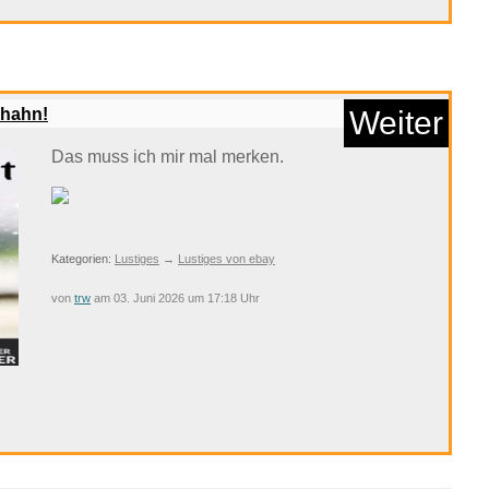
rhahn!
Weiter
Das muss ich mir mal merken.
nnst du diese Tierg...
Kategorien:
Lustiges
→
Lustiges von ebay
von
trw
am 03. Juni 2026 um 17:18 Uhr
Anzeige