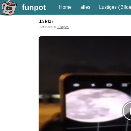
funpot
Home
alles
Lustiges
(
Bilde
Ja klar
Gefunden in
Lustiges