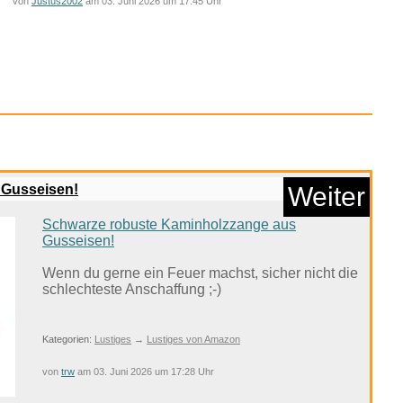
von
Justus2002
am 03. Juni 2026 um 17:45 Uhr
Anzeige
 Gusseisen!
Weiter
Schwarze robuste Kaminholzzange aus
Gusseisen!
Wenn du gerne ein Feuer machst, sicher nicht die
schlechteste Anschaffung ;-)
Kategorien:
Lustiges
→
Lustiges von Amazon
schein Hülle f&uu...
von
trw
am 03. Juni 2026 um 17:28 Uhr