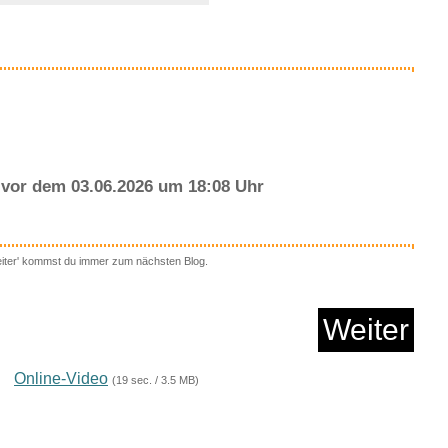
Anzeige
vor dem 03.06.2026 um 18:08 Uhr
eiter' kommst du immer zum nächsten Blog.
o is bleeding...
Weiter
Anzeige
Online-Video
(19 sec. / 3.5 MB)