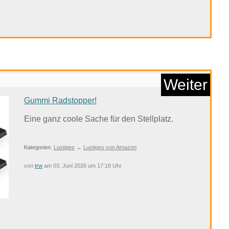
Anzeige
Weiter
Gummi Radstopper!
Eine ganz coole Sache für den Stellplatz.
Kategorien:
Lustiges
→
Lustiges von Amazon
ros. Grün Musik R...
von
trw
am 03. Juni 2026 um 17:18 Uhr
Anzeige