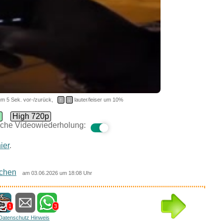
m 5 Sek. vor-/zurück,
↑
↓
lauter/leiser um 10%
d
High 720p
che Videowiederholung:
ier
.
chen
am 03.06.2026 um 18:08 Uhr
1
3
Datenschutz Hinweis