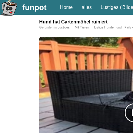
funpot
Home
alles
Lustiges
(
Bilde
Hund hat Gartenmöbel ruiniert
Gefunden in
Lustiges
→
Mit Tieren
→
lustige Hunde
und
Fails