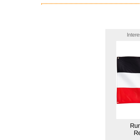
Inter
Run
Re