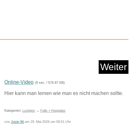
 All You Can Eat /P...
Anzeige
Weiter
Online-Video
(8 sec. / 576.87 KB)
Hier kann man lernen wie man es nicht machen sollte.
Kategorien:
Lustiges
→
Fails + Hoppalas
von
Josie-96
am 29. Mai 2026 um 09:51 Uhr
rs: The Clone Wars
(zur...