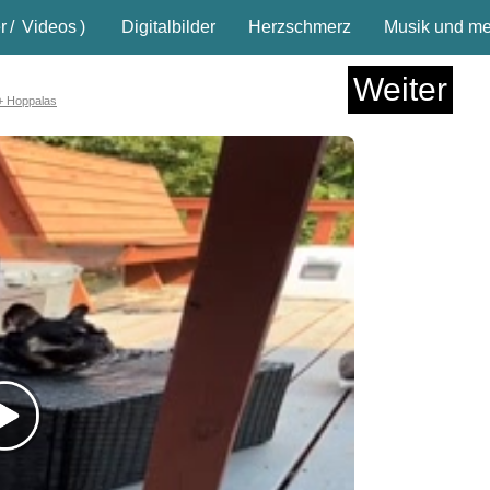
r
/
Videos
)
Digitalbilder
Herzschmerz
Musik und meh
Weiter
 + Hoppalas