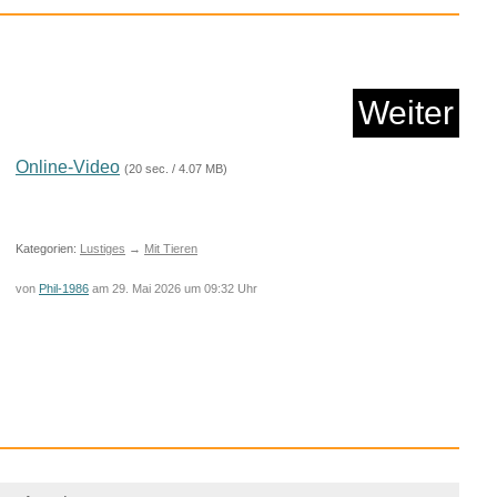
Weiter
Online-Video
(20 sec. / 4.07 MB)
aid Guthaben - f&uu...
Kategorien:
Lustiges
→
Mit Tieren
von
Phil-1986
am 29. Mai 2026 um 09:32 Uhr
Anzeige