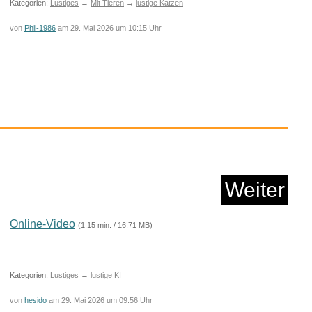
Kategorien:
Lustiges
→
Mit Tieren
→
lustige Katzen
von
Phil-1986
am 29. Mai 2026 um 10:15 Uhr
A Journey of Many Di...
Weiter
Anzeige
Online-Video
(1:15 min. / 16.71 MB)
Kategorien:
Lustiges
→
lustige KI
von
hesido
am 29. Mai 2026 um 09:56 Uhr