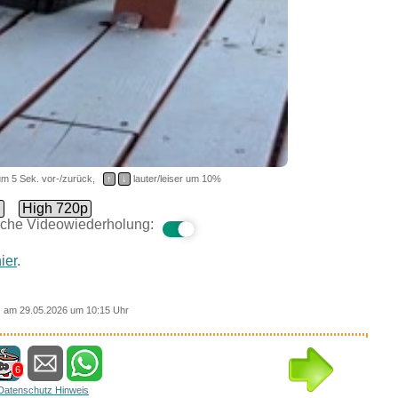
m 5 Sek. vor-/zurück,
↑
↓
lauter/leiser um 10%
d
High 720p
che Videowiederholung:
ier
.
am 29.05.2026 um 10:15 Uhr
6
Datenschutz Hinweis