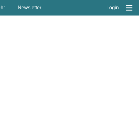
≡
r...
Newsletter
Login