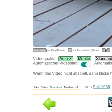
Leertaste
=> Play/Pause,
M
=> Ton an/aus (Mute),
H
L
u
Videoqualität:
Auto ✓
Mobile
Standar
Automatischer Videostart:
Automatis
Wenn das Video nicht abspielt, dann klicke
h
von
Phil-1986
Like
Teilen
Download
Melden
Info