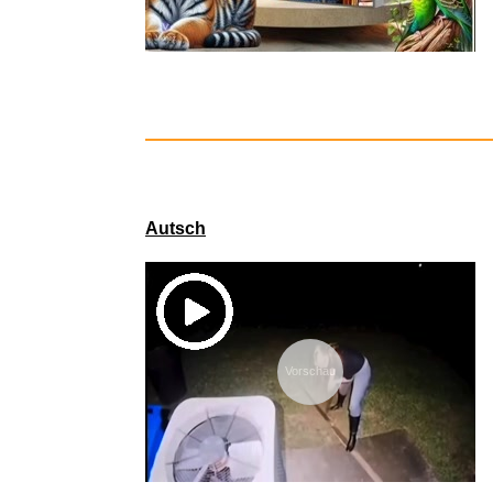
Overcooked:
Autsch
Vorschau
Star Wa