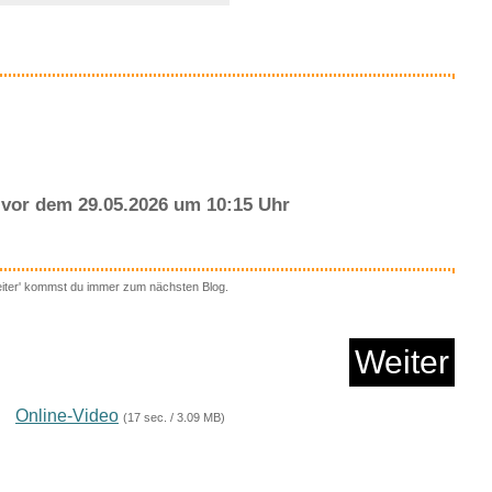
Anzeige
vor dem 29.05.2026 um 10:15 Uhr
eiter' kommst du immer zum nächsten Blog.
u - Was hat sie zu v...
Weiter
Anzeige
Online-Video
(17 sec. / 3.09 MB)