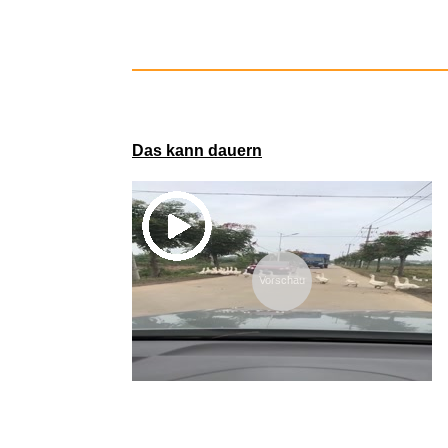
Das kann dauern
Vorschau
DVD 2