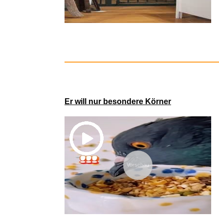
The M
Er will nur besondere Körner
Vorschau
Satch Sc