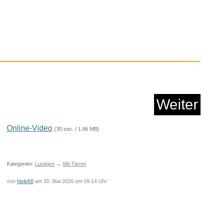
en of Warre: The
clothes,...
Anzeige
Weiter
Online-Video
(30 sec. / 1.96 MB)
Kategorien:
Lustiges
→
Mit Tieren
von
Nele68
am 30. Mai 2026 um 09:14 Uhr
hlamperbox Blackjack
-...