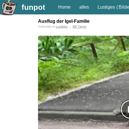
funpot
Home
alles
Lustiges
(
Bilde
Ausflug der Igel-Familie
Gefunden in
Lustiges
→
Mit Tieren