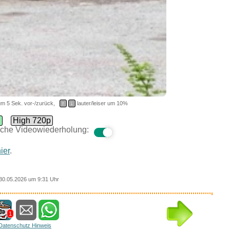
m 5 Sek. vor-/zurück,
↑
↓
lauter/leiser um 10%
d
High 720p
che Videowiederholung:
ier
.
30.05.2026 um 9:31 Uhr
1
Datenschutz Hinweis