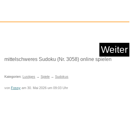
Anzeige
Weiter
mittelschweres Sudoku (Nr. 3058) online spielen
Kategorien:
Lustiges
→
Spiele
→
Sudokus
von
Fossy
am 30. Mai 2026 um 09:03 Uhr
ER-CASTELL -
serfarbkast...
Anzeige