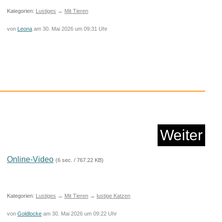
Kategorien:
Lustiges
→
Mit Tieren
von
Leona
am 30. Mai 2026 um 09:31 Uhr
 robuste Legierung
Immob...
Weiter
Anzeige
Online-Video
(6 sec. / 767.22 KB)
Kategorien:
Lustiges
→
Mit Tieren
→
lustige Katzen
von
Goldlocke
am 30. Mai 2026 um 09:22 Uhr