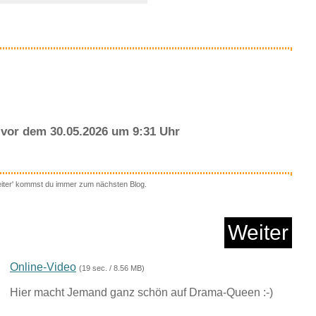
Anzeige
vor dem 30.05.2026 um 9:31 Uhr
eiter' kommst du immer zum nächsten Blog.
ess Chrysalis
04108JWYGT...
Weiter
Anzeige
Online-Video
(19 sec. / 8.56 MB)
Hier macht Jemand ganz schön auf Drama-Queen :-)