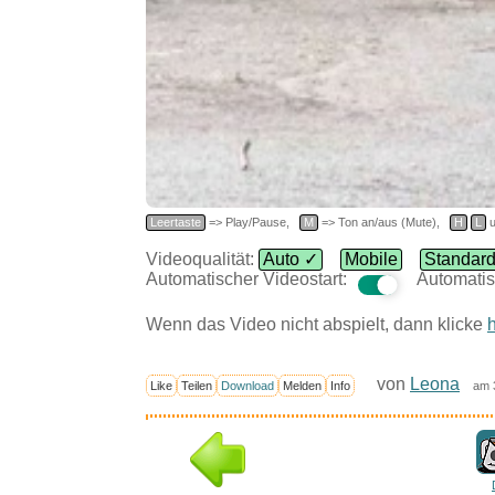
Leertaste
=> Play/Pause,
M
=> Ton an/aus (Mute),
H
L
u
Videoqualität:
Auto ✓
Mobile
Standar
Automatischer Videostart:
Automatis
Wenn das Video nicht abspielt, dann klicke
h
von
Leona
Like
Teilen
Download
Melden
Info
am 