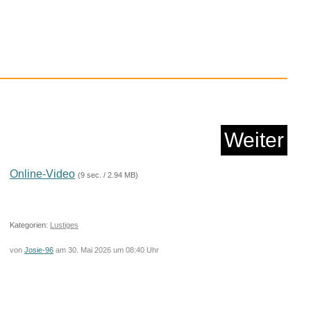
Weiter
tes Leben: Roman -
�&qu...
Online-Video
(9 sec. / 2.94 MB)
Anzeige
Kategorien:
Lustiges
von
Josie-96
am 30. Mai 2026 um 08:40 Uhr