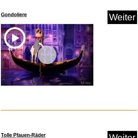
Anzeige
Gondoliere
Weiter
Vorschau
53 sec.
Louis, der Schrecken von St. T...
Anzeige
Tolle Pfauen-Räder
Weiter