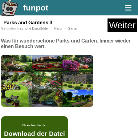
≡
funpot
Parks and Gardens 3
Weiter
Gefunden in
schöne Digitalbilder
→
Natur
→
Gärten
Was für wunderschöne Parks und Gärten. Immer wieder
einen Besuch wert.
Klicke hier für den
Download der Datei