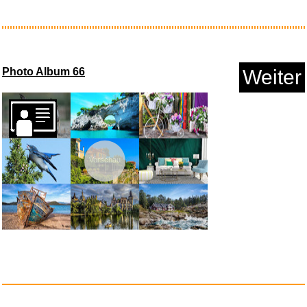
Move On: When Mercy Meets
Your...
Photo Album 66
Weiter
Anzeige
Vorschau
Amazon Basics Kopfgurt fü...