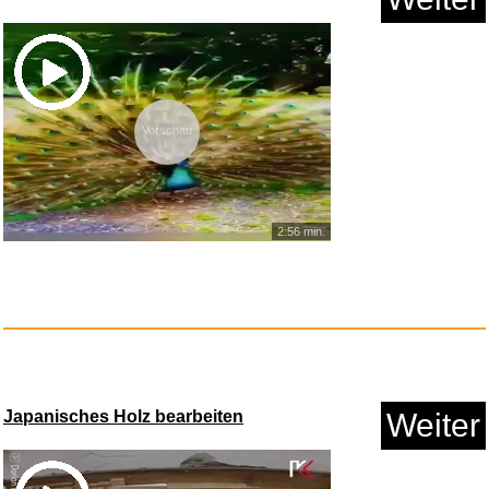
Vorschau
congstar Prepaid Guthaben -
f&...
2:56 min.
Anzeige
Japanisches Holz bearbeiten
Weiter