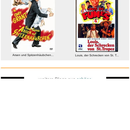
Arsen und Spitzenhäubchen...
Louis, der Schrecken von St. T...
weitere Blogs aus
schöne
Zufallsblog
Weiter in
Digitalbilder
vor dem 25.05.2026 um 23:23 Uhr
der Liste
anstatt alles zu sehen: