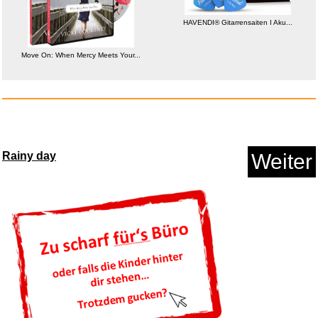
HAVENDI® Gitarrensaiten I Aku...
Move On: When Mercy Meets Your...
The Knight Witch Deluxe Editio...
Anzeige
Rainy day
Weiter
Ghostrunner...