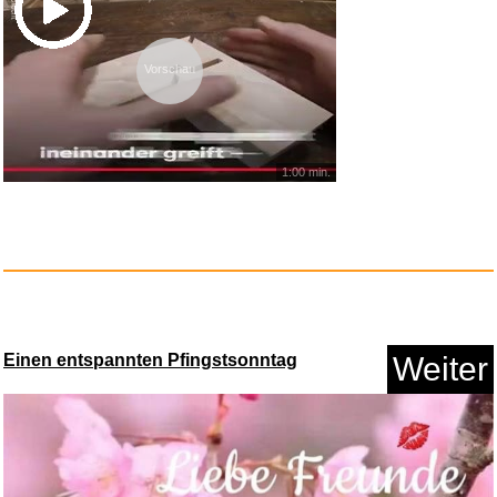
Vorschau
PUMA Erwachsene Buzz 28 l
Ruck...
Anzeige
1:00 min.
Einen entspannten Pfingstsonntag
Weiter
Forgotten Melodies...