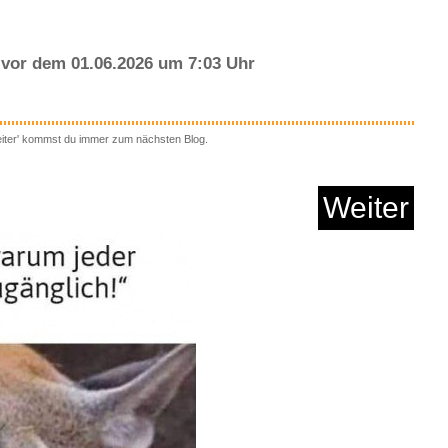
vor dem 01.06.2026 um 7:03 Uhr
eiter' kommst du immer zum nächsten Blog.
e HBM74-2-in-1 Reis...
Weiter
Anzeige