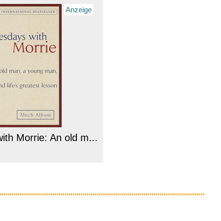
Anzeige
th Morrie: An old m...
Anzeige