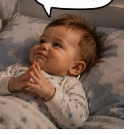
chos in Love...
Anzeige
waii 2-in-1 Schulfa...