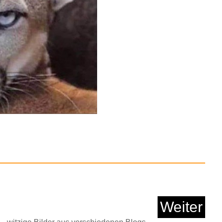
ehrerplaner A4+ -
Hardco...
Anzeige
res Of Operetta...
Weiter