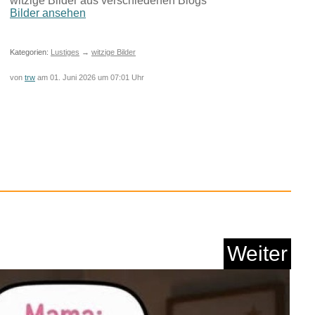
witzige Bilder aus verschiedenen Blogs
Bilder ansehen
Anzeige
Kategorien:
Lustiges
→
witzige Bilder
von
trw
am 01. Juni 2026 um 07:01 Uhr
Plus Internet Securi...
Weiter
Anzeige