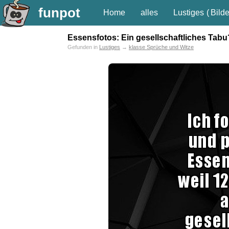
funpot
Home
alles
Lustiges
(
Bilde
Essensfotos: Ein gesellschaftliches Tabu
Gefunden in
Lustiges
→
klasse Sprüche und Witze