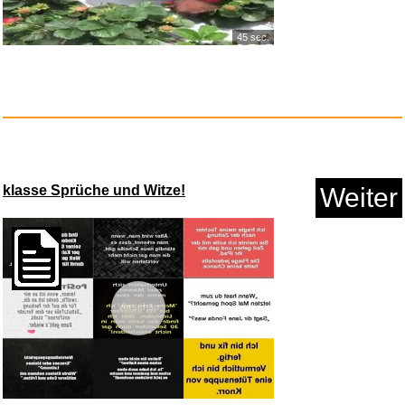
45 sec.
XBDDERGOU Transporttrage
f&uum...
klasse Sprüche und Witze!
Weiter
Vorschau