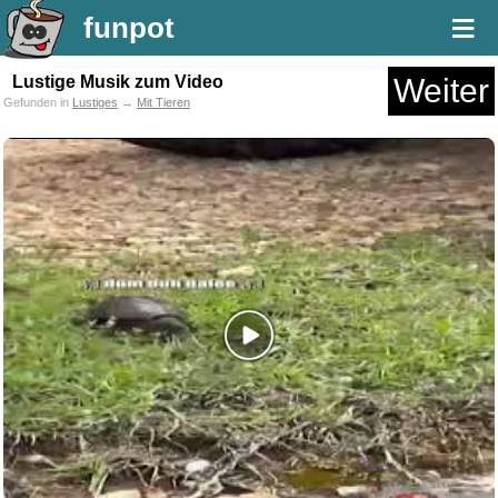
≡
funpot
Lustige Musik zum Video
Weiter
Gefunden in
Lustiges
→
Mit Tieren