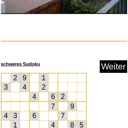
Staatenlos: Ein globales (steu...
Anzeige
schweres Sudoku
Weiter
vit4ever L-Tryptophan - 365 Ka...
Anzeige