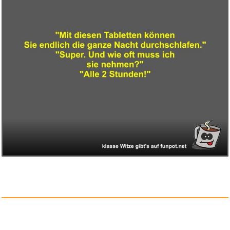
Good Boy: Wir wollen nur dein ...
Anzeige
Butterscotch Karamell Likö...