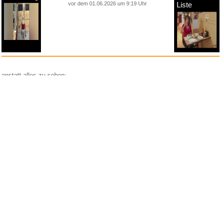
vor dem 01.06.2026 um 9:19 Uhr
Liste
anstatt alles zu sehen:
nur Bilder
nur Videos
nur PPS
Weitere Unterkategorien:
Comedy
Corona
Fails + Hoppalas
Frauen, Mädels, Girls
HB-Männchen
klasse Sprüche und Witze
Knallerfrauen
Ladykracher
lustige KI
Lustige Werbespots
Lustiges von Amazon
Lustiges von ebay
Mit Tieren
neue Wörter braucht das Land
Paul Panzer
People are awesome
Rätsel Quiz
Scherzfragen
Shows
Spiele
Streiche Pranks
Textwitze
Versteckte Kamera
WhatsApp
Wissenswertes
witzige Bilder