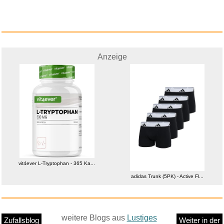
Anzeige
vit4ever L-Tryptophan - 365 Ka...
adidas Trunk (5PK) - Active Fl...
weitere Blogs aus
Lustiges
Zufallsblog
Weiter in der