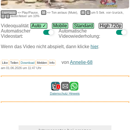
Leertaste
=> Play/Pause,
M
=> Ton an/aus (Mute),
H
L
um 5 Sek. vor-/zurück,
↑
↓
lauter/leiser um 10%
Videoqualität:
Auto ✓
Mobile
Standard
High 720p
Automatischer
Automatische
Videostart:
Videowiederholung:
Wenn das Video nicht abspielt, dann klicke
hier
.
von
Annelie-68
Like
Teilen
Download
Melden
Info
am 01.06.2026 um 11:47 Uhr
1
Datenschutz Hinweis