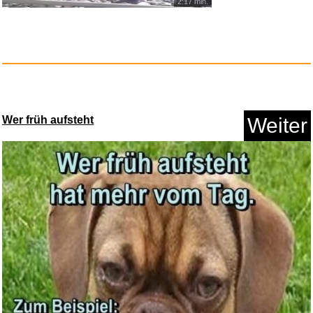
2:17 min.
Cyber Mausefalle...
Anzeige
Wer früh aufsteht
Weiter
LUCHSURY Schlüsselanh&aum...