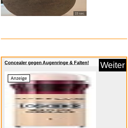
Anzeige
15 sec.
Concealer gegen Augenringe & Falten!
Weiter
Woven Dustpan, Obstkorb,
Rusti...
Anzeige