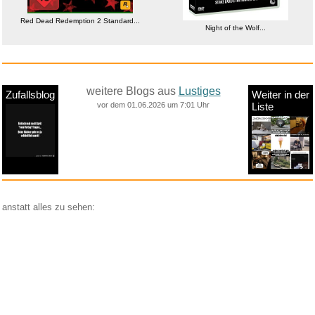
Red Dead Redemption 2 Standard...
Night of the Wolf...
weitere Blogs aus
Lustiges
Zufallsblog
Weiter in der
vor dem 01.06.2026 um 7:01 Uhr
Liste
anstatt alles zu sehen:
nur Bilder
nur Videos
nur PPS
Weitere Unterkategorien:
Comedy
Corona
Fails + Hoppalas
Frauen, Mädels, Girls
HB-Männchen
klasse Sprüche und Witze
Knallerfrauen