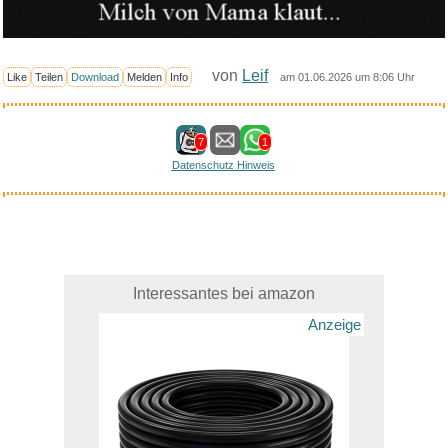
von
Leif
Like
Teilen
Download
Melden
Info
am 01.06.2026 um 8:06 Uhr
7
1
Datenschutz Hinweis
Interessantes bei amazon
Anzeige