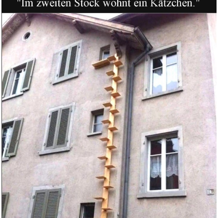
Logitech G G305 LIGHTSPEED
kab...
Anzeige