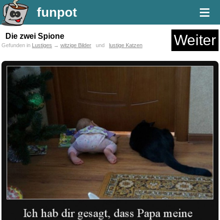
≡
funpot
Die zwei Spione
Weiter
Gefunden in
Lustiges
→
witzige Bilder
und
lustige Katzen