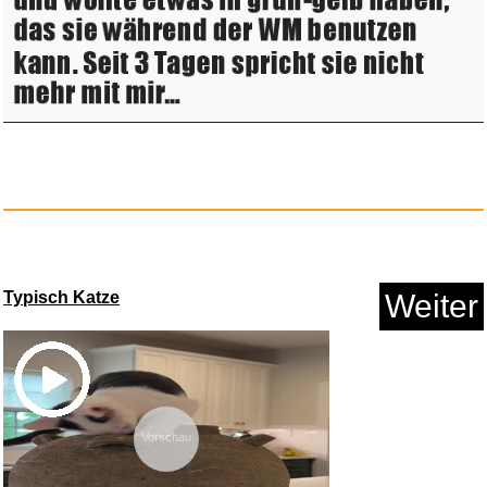
Science in Sport GO Energy
Get...
Anzeige
Typisch Katze
Weiter
Night of the Wolf...
Vorschau