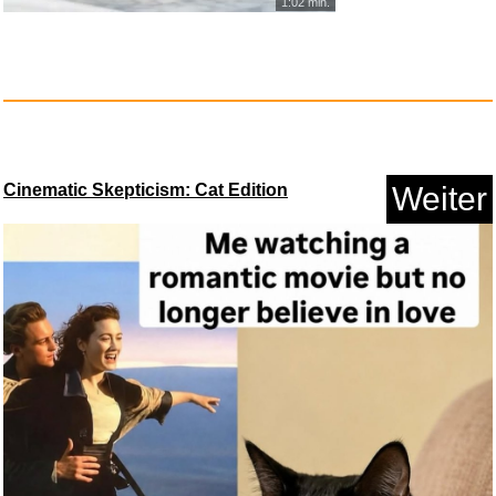
1:02 min.
KuPro DE CAT CAT CAT 8596...
Anzeige
Cinematic Skepticism: Cat Edition
Weiter
Band of Brothers [Blu-ray] [20...