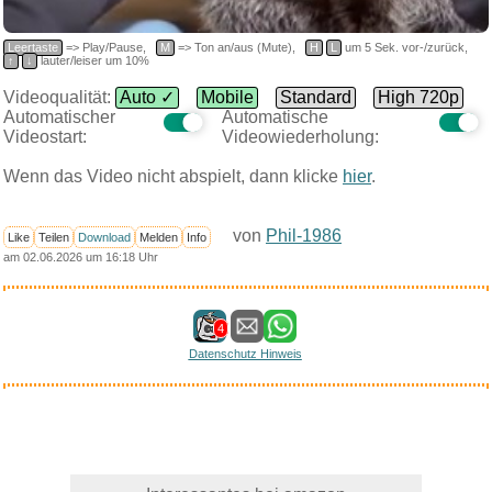
Leertaste
=> Play/Pause,
M
=> Ton an/aus (Mute),
H
L
um 5 Sek. vor-/zurück,
↑
↓
lauter/leiser um 10%
Videoqualität:
Auto ✓
Mobile
Standard
High 720p
Automatischer
Automatische
Videostart:
Videowiederholung:
Wenn das Video nicht abspielt, dann klicke
hier
.
von
Phil-1986
Like
Teilen
Download
Melden
Info
am 02.06.2026 um 16:18 Uhr
4
Datenschutz Hinweis