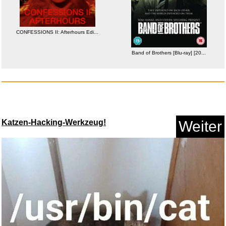
...
Trousselier 6260723 Schatzkist..
Gaming Mauspad RGB
Band of Brothers [Blu-ray] [20...
Mousepad 80...
Anzeige
Katzen-Hacking-Werkzeug!
Weiter