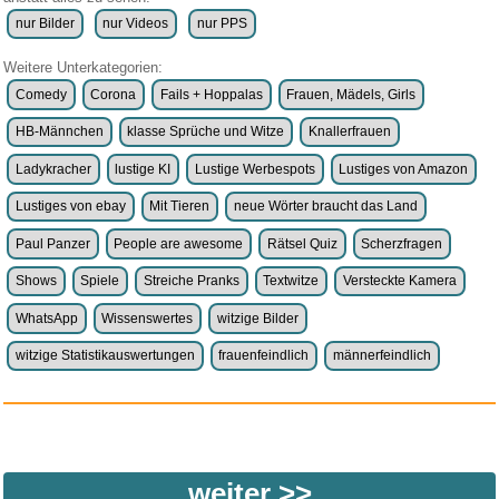
nur Bilder
nur Videos
nur PPS
Weitere Unterkategorien:
Comedy
Corona
Fails + Hoppalas
Frauen, Mädels, Girls
HB-Männchen
klasse Sprüche und Witze
Knallerfrauen
Ladykracher
lustige KI
Lustige Werbespots
Lustiges von Amazon
Lustiges von ebay
Mit Tieren
neue Wörter braucht das Land
Paul Panzer
People are awesome
Rätsel Quiz
Scherzfragen
Shows
Spiele
Streiche Pranks
Textwitze
Versteckte Kamera
WhatsApp
Wissenswertes
witzige Bilder
witzige Statistikauswertungen
frauenfeindlich
männerfeindlich
weiter >>