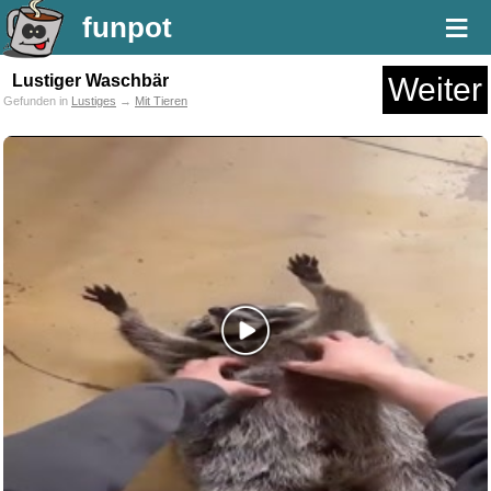
≡
funpot
Lustiger Waschbär
Weiter
Gefunden in
Lustiges
→
Mit Tieren