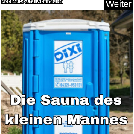
Mobiles Spa für Abenteurer
Weiter
Sehawei Lichtwecke
Sonnenaufga...
Anzeige