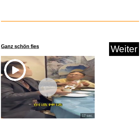
Anzeige
Ganz schön fies
Weiter
Vorschau
Afterglow LED drahtlos Deluxe ...
Anzeige
17 sec.