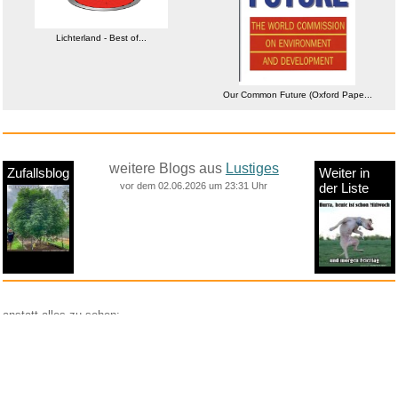
Lichterland - Best of...
Our Common Future (Oxford Pape...
weitere Blogs aus
Lustiges
Zufallsblog
Weiter in
vor dem 02.06.2026 um 23:31 Uhr
der Liste
anstatt alles zu sehen:
nur Bilder
nur Videos
nur PPS
Weitere Unterkategorien:
Comedy
Corona
Fails + Hoppalas
Frauen, Mädels, Girls