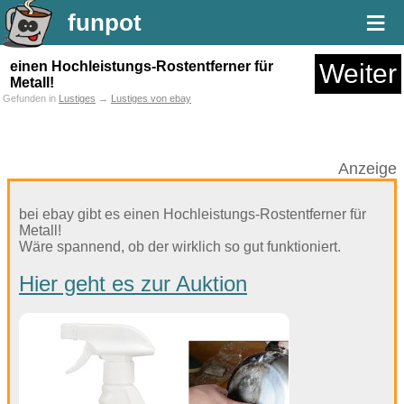
≡
funpot
einen Hochleistungs-Rostentferner für
Weiter
Metall!
Gefunden in
Lustiges
→
Lustiges von ebay
Anzeige
bei ebay gibt es einen Hochleistungs-Rostentferner für
Metall!
Wäre spannend, ob der wirklich so gut funktioniert.
Hier geht es zur Auktion