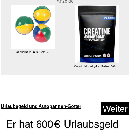
Anzeige
4x Varta Batterie Lithium Coin...
Anzeige
Jonglierbälle � 6,8 cm, 3...
Creatin Monohydrat Pulver 500g...
Urlaubsgeld und Autopannen-Götter
Weiter
Mini-Modell-Trocknungskabine, ...