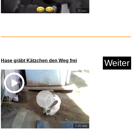
15 sec.
Bravo Hits Vol. 133 [Explicit]...
Anzeige
Hase gräbt Kätzchen den Weg frei
Weiter
Vorschau
Lichterland - Best of...
2:35 min.