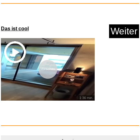
Das ist cool
Weiter
ZINZ Schulter Pad Ersatz
f&uum...
Vorschau
Anzeige
1:36 min.