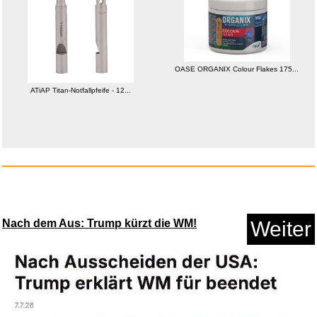
OASE ORGANIX Colour Flakes 175...
ATiAP Titan-Notfallpfeife - 12...
Die kleine Lernbox (DIN A8) - ...
Anzeige
Nach dem Aus: Trump kürzt die WM!
Weiter