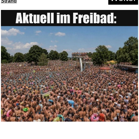
Strand
Blood - Du sollst bereuen: �&q...