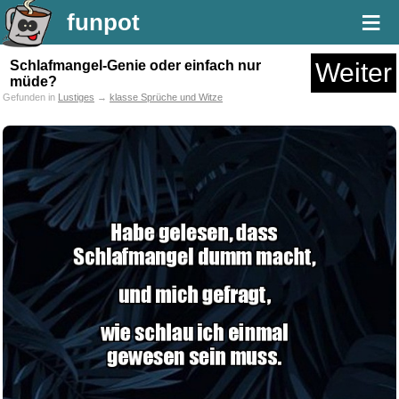
≡
funpot
Schlafmangel-Genie oder einfach nur
Weiter
müde?
Gefunden in
Lustiges
→
klasse Sprüche und Witze