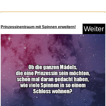
OASE ORGANIX Colour Flakes
175...
Prinzessinentraum mit Spinnen erweitern!
Weiter
Anzeige
Escape Mail: Binge Bundle - Gr...