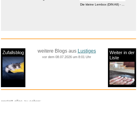
Die kleine Lernbox (DIN A8) - ...
weitere Blogs aus
Lustiges
Zufallsblog
Weiter in der
vor dem 08.07.2026 um 8:01 Uhr
Liste
anstatt alles zu sehen:
nur Bilder
nur Videos
nur PPS
Weitere Unterkategorien:
Comedy
Corona
Fails + Hoppalas
Frauen, Mädels, Girls