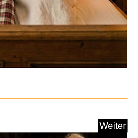
Anzeige
cs Sonnenfinsternisb...
Anzeige
Weiter