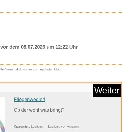
Anzeige
vor dem 08.07.2026 um 12:22 Uhr
eiter' kommst du immer zum nächsten Blog.
asenkantenschneider
R...
Weiter
Fliegenwedler!
Anzeige
Ob der wohl was bringt?
Kategorien:
Lustiges
→
Lustiges von Amazon