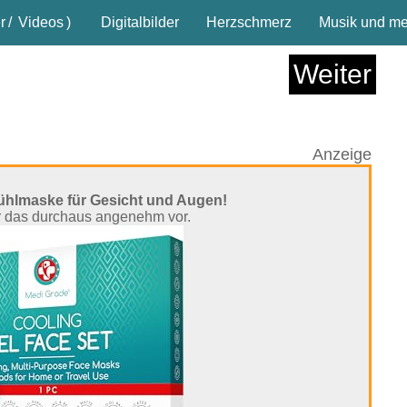
r
/
Videos
)
Digitalbilder
Herzschmerz
Musik und meh
Weiter
Anzeige
ühlmaske für Gesicht und Augen!
ir das durchaus angenehm vor.