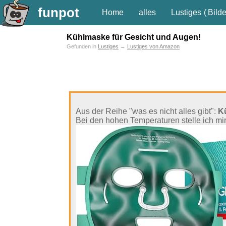
funpot
Home
alles
Lustiges
(
Bilde
Kühlmaske für Gesicht und Augen!
Gefunden in
Lustiges
→
Lustiges von Amazon
Aus der Reihe "was es nicht alles gibt":
K
Bei den hohen Temperaturen stelle ich m