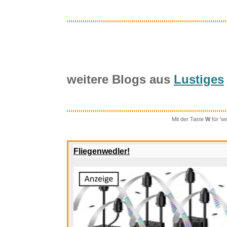
weitere Blogs aus
Lustiges
Mit der Taste
W
für 'w
Maximex R
Fliegenwedler!