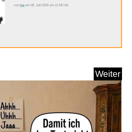
von
trw
am 08. Juli 2026 um 11:58 Uhr
 Abenteuer Großw...
Anzeige
Weiter