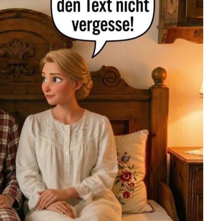
, Zertifizierter tra...
Anzeige
OSHIKI MONDAISHU
N5...