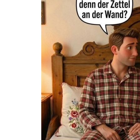
Alkotester
JLPT K