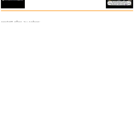
anstatt alles zu sehen:
nur Bilder
nur Videos
nur PPS
Weitere Unterkategorien:
Comedy
Corona
Fails + Hoppalas
Frauen, Mädels, Girls
HB-Männchen
klasse Sprüche und Witze
Knallerfrauen
Ladykracher
lustige KI
Lustige Werbespots
Lustiges von Amazon
Lustiges von ebay
Mit Tieren
neue Wörter braucht das Land
Paul Panzer
People are awesome
Rätsel Quiz
Scherzfragen
Shows
Spiele
Streiche Pranks
Textwitze
Versteckte Kamera
WhatsApp
Wissenswertes
witzige Bilder
witzige Statistikauswertungen
frauenfeindlich
männerfeindlich