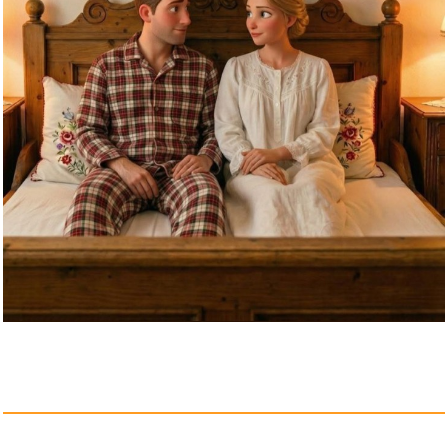
Dunstabzugshaube Filter,
59x47...
Anzeige
� -lfilter Champion C 320...
Anzeige