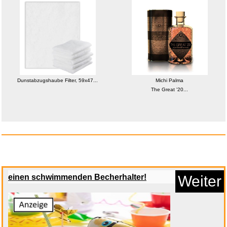
Hoptimist Lampe LED,
Nachttisc...
Anzeige
Dunstabzugshaube Filter, 59x47...
Michi Palma
The Great '20...
einen schwimmenden Becherhalter!
Weiter
Desperate Housewives - Die
kom...