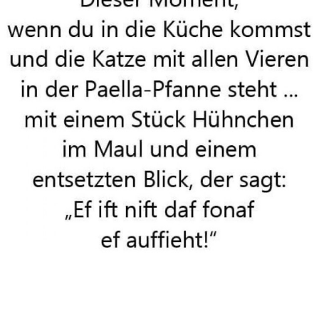
Come Around Sundown [Vinyl
LP]...
Anzeige
tizi Knubbi Spirale zur Kabelc...