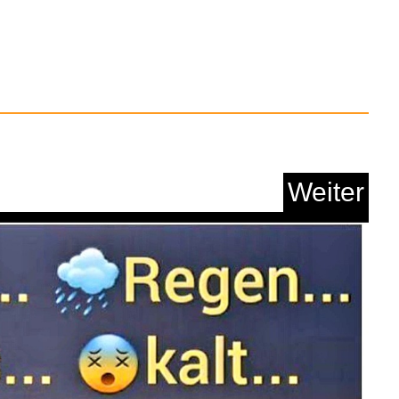
G Dino Eier die im
Was...
Anzeige
Weiter
ter Bogen 100x100mm
f&...