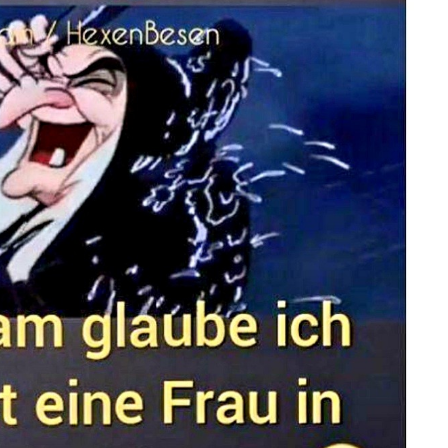
Anzeige
htning Logo (Braccia...
Anzeige