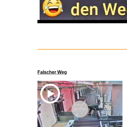
G DATA
Falscher Weg
Vorschau