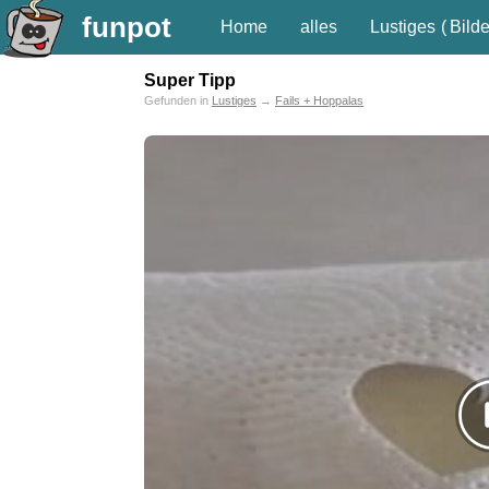
funpot
Home
alles
Lustiges
(
Bilde
Super Tipp
Gefunden in
Lustiges
→
Fails + Hoppalas