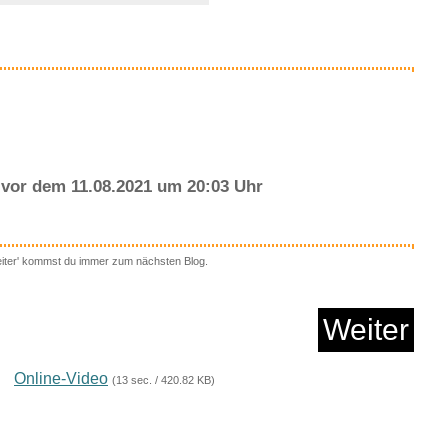
Anzeige
vor dem 11.08.2021 um 20:03 Uhr
eiter' kommst du immer zum nächsten Blog.
to the Light...
Weiter
Anzeige
Online-Video
(13 sec. / 420.82 KB)