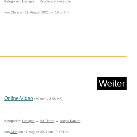
Kategorien:
Lustiges
→
People are awesome
von
Clara
am 11. August 2021 um 19:56 Uhr
e (Ausschnitte aus:
We...
Weiter
Anzeige
Online-Video
(30 sec. / 3.48 MB)
Kategorien:
Lustiges
→
Mit Tieren
→
lustige Katzen
von
Alina
am 11. August 2021 um 19:47 Uhr