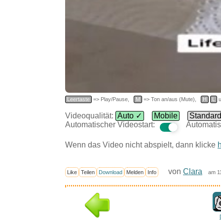
Leertaste
=> Play/Pause,
M
=> Ton an/aus (Mute),
H
L
u
Videoqualität:
Auto ✓
Mobile
Standar
Automatischer Videostart:
Automatis
Wenn das Video nicht abspielt, dann klicke
h
von
Clara
Like
Teilen
Download
Melden
Info
am 1