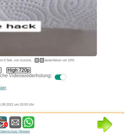
m 5 Sek. vor-/zurück,
↑
↓
lauter/leiser um 10%
d
High 720p
che Videowiederholung:
ier
.
1.08.2021 um 20:03 Uhr
4
Datenschutz Hinweis