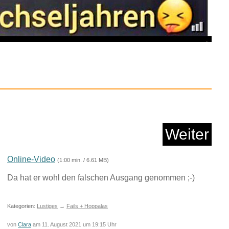
 Internet Security
...
Weiter
Anzeige
Online-Video
(1:00 min. / 6.61 MB)
Da hat er wohl den falschen Ausgang genommen ;-)
Kategorien:
Lustiges
→
Fails + Hoppalas
von
Clara
am 11. August 2021 um 19:15 Uhr