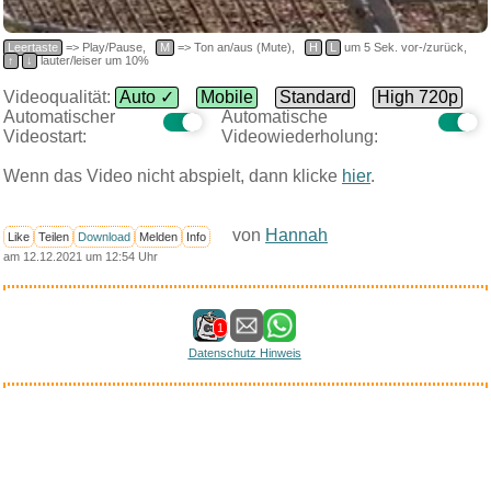
Leertaste
=> Play/Pause,
M
=> Ton an/aus (Mute),
H
L
um 5 Sek. vor-/zurück,
↑
↓
lauter/leiser um 10%
Videoqualität:
Auto ✓
Mobile
Standard
High 720p
Automatischer
Automatische
Videostart:
Videowiederholung:
Wenn das Video nicht abspielt, dann klicke
hier
.
von
Hannah
Like
Teilen
Download
Melden
Info
am 12.12.2021 um 12:54 Uhr
1
Datenschutz Hinweis