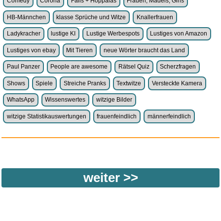
Comedy
Corona
Fails + Hoppalas
Frauen, Mädels, Girls
HB-Männchen
klasse Sprüche und Witze
Knallerfrauen
Ladykracher
lustige KI
Lustige Werbespots
Lustiges von Amazon
Lustiges von ebay
Mit Tieren
neue Wörter braucht das Land
Paul Panzer
People are awesome
Rätsel Quiz
Scherzfragen
Shows
Spiele
Streiche Pranks
Textwitze
Versteckte Kamera
WhatsApp
Wissenswertes
witzige Bilder
witzige Statistikauswertungen
frauenfeindlich
männerfeindlich
weiter >>