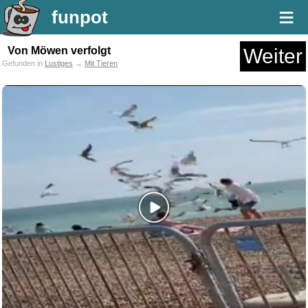
≡
funpot
Von Möwen verfolgt
Weiter
Gefunden in
Lustiges
→
Mit Tieren