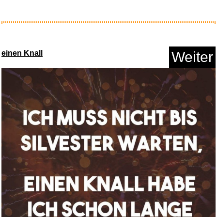
AVERY Zweckform 5 x
Arbeitsver...
einen Knall
Weiter
Anzeige
Aida - Verdi [VHS]...