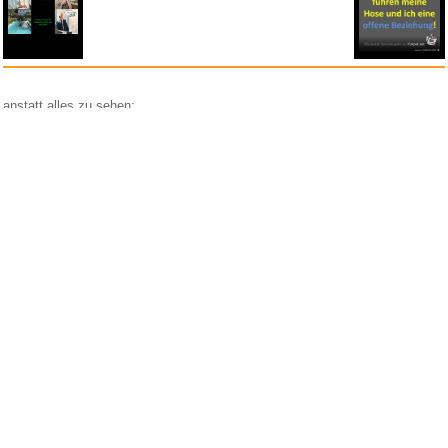
anstatt alles zu sehen:
nur Bilder
nur Videos
nur PPS
Weitere Unterkategorien:
Comedy
Corona
Fails + Hoppalas
Frauen, Mädels, Girls
HB-Männchen
klasse Sprüche und Witze
Knallerfrauen
Ladykracher
lustige KI
Lustige Werbespots
Lustiges von Amazon
Lustiges von ebay
Mit Tieren
neue Wörter braucht das Land
Paul Panzer
People are awesome
Rätsel Quiz
Scherzfragen
Shows
Spiele
Streiche Pranks
Textwitze
Versteckte Kamera
WhatsApp
Wissenswertes
witzige Bilder
witzige Statistikauswertungen
frauenfeindlich
männerfeindlich