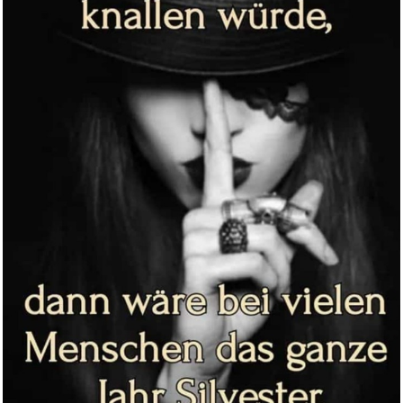
ACTINPUT Yogahose Damen
Flared...
Anzeige
Zwerg Nase - DDR TV-Archiv...