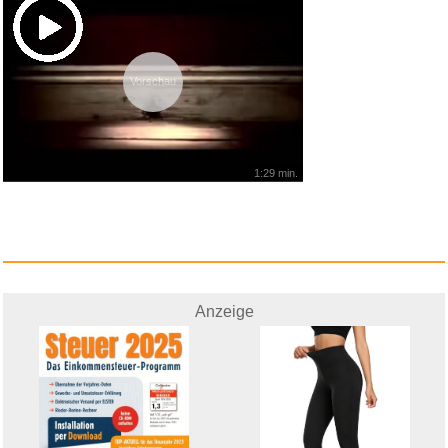
Vorschau
ABOUKI AM ENDE WIRD ALLES
GUT ...
1:29 min.
Anzeige
Anzeige
Pretty Woman (Jubiläumsed...