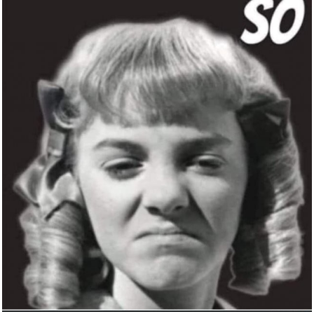
Arrow Video The Invisible Swor...
Anzeige
charlore HDMI Kabel 10m (HDMI
...