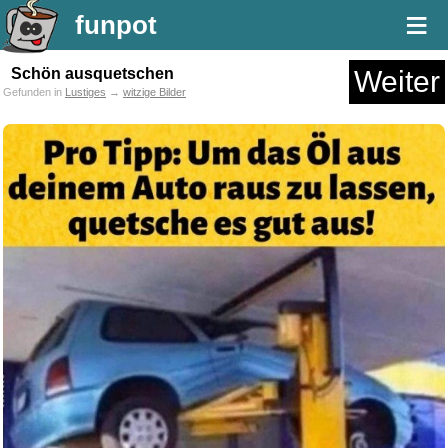
≡
funpot
Schön ausquetschen
Weiter
Gefunden in
Lustiges
→
witzige Bilder