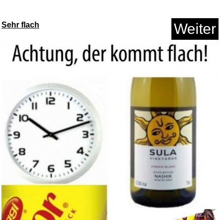
Usper Galaxy Projector Night L...
Sehr flach
Weiter
Anzeige
Covet: An Epic Dark Academia
P...