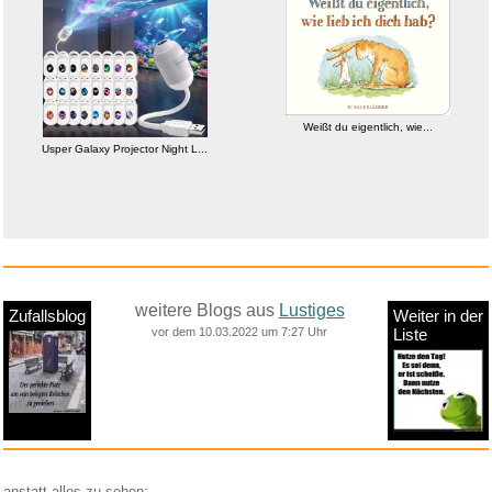
Weißt du eigentlich, wie...
ATiAP Titan-Notfallpfeife - 12...
weitere Blogs aus
Lustiges
Zufallsblog
Weiter in der
vor dem 10.03.2022 um 7:27 Uhr
Liste
anstatt alles zu sehen: