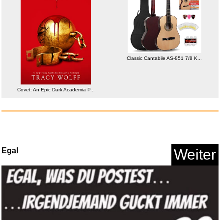
Classic Cantabile AS-851 7/8 K...
ATiAP Titan-Notfallpfeife - 12...
HELDENWERK® Tennissocken
(6 P...
Anzeige
Egal
Weiter