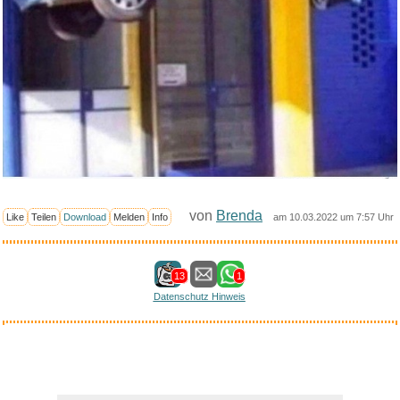
von
Brenda
Like
Teilen
Download
Melden
Info
am 10.03.2022 um 7:57 Uhr
Anzeige
13
1
Datenschutz Hinweis