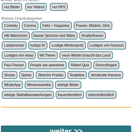
nur Bilder
nur Videos
nur PPS
Weitere Unterkategorien:
Comedy
Corona
Fails + Hoppalas
Frauen, Mädels, Girls
HB-Männchen
klasse Sprüche und Witze
Knallerfrauen
Ladykracher
lustige KI
Lustige Werbespots
Lustiges von Amazon
Lustiges von ebay
Mit Tieren
neue Wörter braucht das Land
Paul Panzer
People are awesome
Rätsel Quiz
Scherzfragen
Shows
Spiele
Streiche Pranks
Textwitze
Versteckte Kamera
WhatsApp
Wissenswertes
witzige Bilder
witzige Statistikauswertungen
frauenfeindlich
männerfeindlich
weiter >>