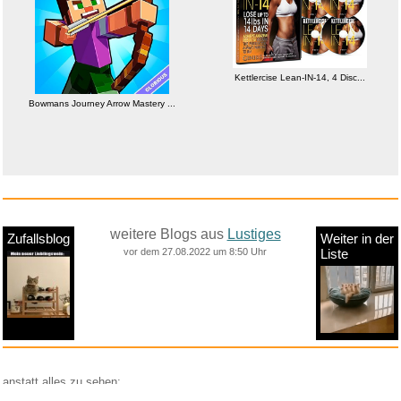
Kettlercise Lean-IN-14, 4 Disc...
Bowmans Journey Arrow Mastery ...
weitere Blogs aus
Lustiges
Zufallsblog
Weiter in der
vor dem 27.08.2022 um 8:50 Uhr
Liste
anstatt alles zu sehen: