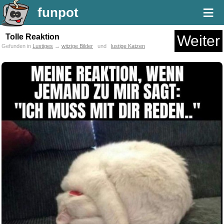
≡
funpot
Tolle Reaktion
Weiter
Gefunden in
Lustiges
→
witzige Bilder
und
lustige Katzen