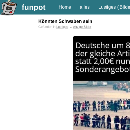
funpot
Home
alles
Lustiges
(
Bilde
Könnten Schwaben sein
Gefunden in
Lustiges
→
witzige Bilder