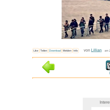
von
Lillian
Like
Teilen
Download
Melden
Info
am 2
Inter