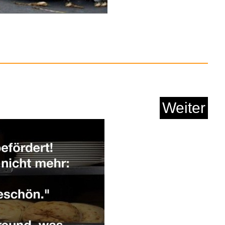
K DISPENSER SMART
RECY...
Anzeige
Weiter
o Wespenverdufter
Kaffee...