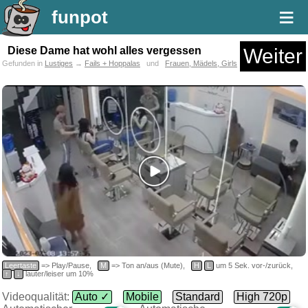
≡
funpot
Diese Dame hat wohl alles vergessen
Weiter
Gefunden in
Lustiges
→
Fails + Hoppalas
und
Frauen, Mädels, Girls
Leertaste
=> Play/Pause,
M
=> Ton an/aus (Mute),
H
L
um 5 Sek. vor-/zurück,
↑
↓
lauter/leiser um 10%
Videoqualität:
Auto ✓
Mobile
Standard
High 720p