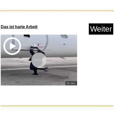
Amazon Basics Kopfgurt fü...
Das ist harte Arbeit
Weiter
Anzeige
Vorschau
31 sec.
Tribes Vibes and Scribes...