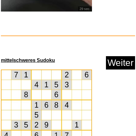
29 sec.
mittelschweres Sudoku
Weiter
Oura Ring 4 Sizing Kit - Gr&ou...
Anzeige