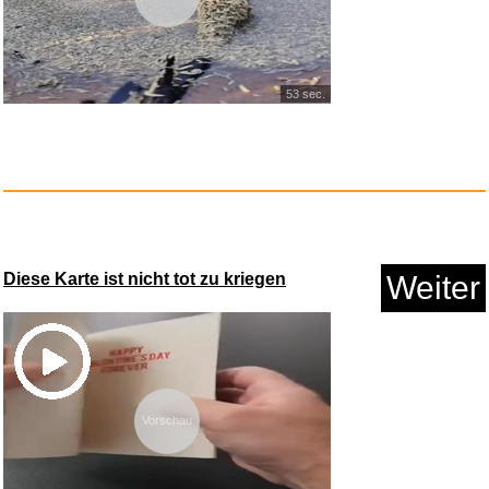
G...
Anzeige
53 sec.
Diese Karte ist nicht tot zu kriegen
Weiter
WenmthG Geschenke zum 50
Gebur...
Vorschau
Anzeige