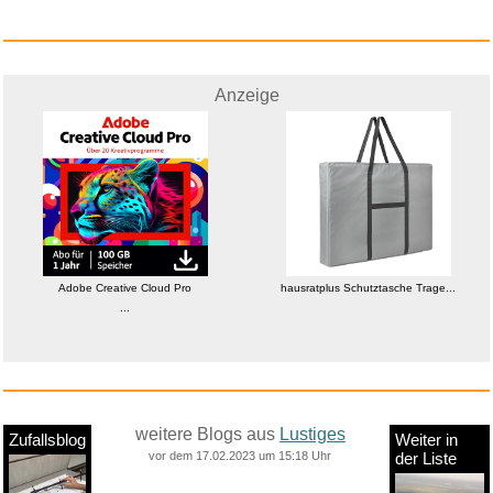
Anzeige
Adobe Creative Cloud Pro
hausratplus Schutztasche Trage...
...
weitere Blogs aus
Lustiges
Zufallsblog
Weiter in
vor dem 17.02.2023 um 15:18 Uhr
der Liste