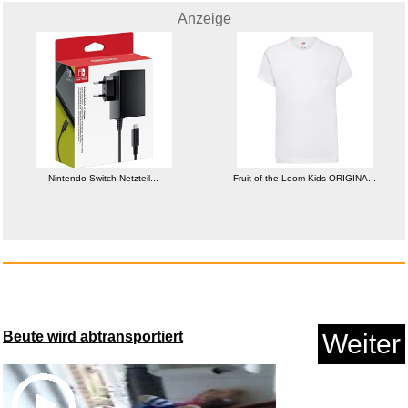
Anzeige
Nintendo Switch-Netzteil...
Fruit of the Loom Kids ORIGINA...
Iron Man - Trilogie [Blu-ray] ...
Anzeige
Beute wird abtransportiert
Weiter