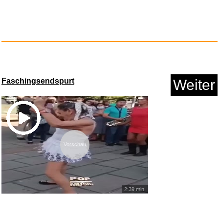
Kekz Audiochip: DIKKA - Kekz
2...
Anzeige
Faschingsendspurt
Weiter
Vorschau
2:39 min.
Nintendo Switch-Netzteil...