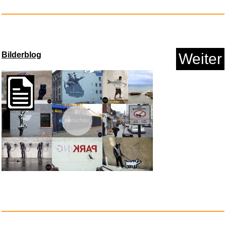
Anzeige
Bilderblog
Weiter
Vorschau
Truck driving Sim 3D: New Free...
Anzeige