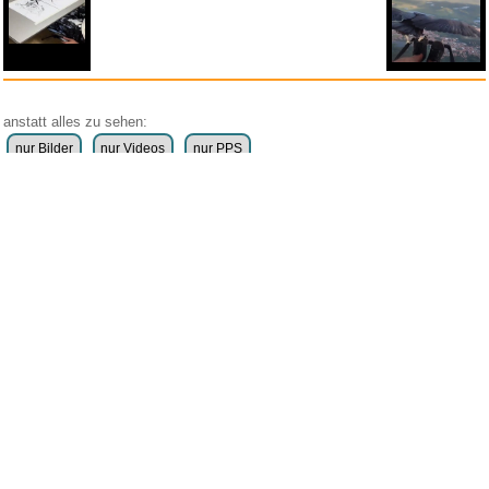
anstatt alles zu sehen:
nur Bilder
nur Videos
nur PPS
Weitere Unterkategorien:
Comedy
Corona
Fails + Hoppalas
Frauen, Mädels, Girls
HB-Männchen
klasse Sprüche und Witze
Knallerfrauen
Ladykracher
lustige KI
Lustige Werbespots
Lustiges von Amazon
Lustiges von ebay
Mit Tieren
neue Wörter braucht das Land
Paul Panzer
People are awesome
Rätsel Quiz
Scherzfragen
Shows
Spiele
Streiche Pranks
Textwitze
Versteckte Kamera
WhatsApp
Wissenswertes
witzige Bilder
witzige Statistikauswertungen
frauenfeindlich
männerfeindlich