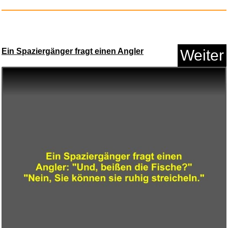
Next DINO & FRIENDS
Ein Spaziergänger fragt einen Angler
Weiter
Vliestapet...
Anzeige
Lots Of Hands: Into A Pretty R...