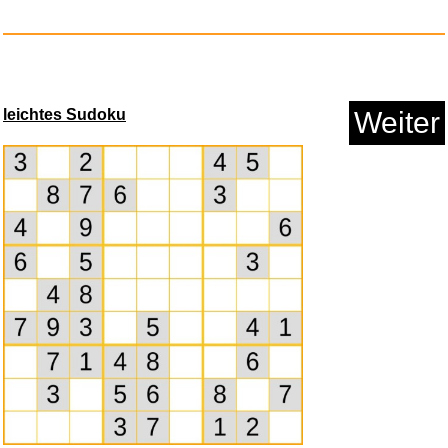
Anzeige
leichtes Sudoku
Weiter
Smartwatch Damen Rund,
1.32&qu...
Anzeige