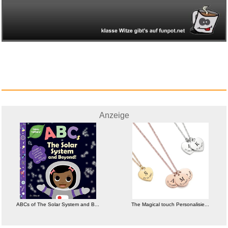
Anzeige
Anzeige
Gale Force Nine C7228 -
Dungeo...
ABCs of The Solar System and B...
The Magical touch Personalisie...
Anzeige