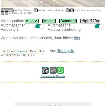
Leertaste
=> Play/Pause,
M
=> Ton an/aus (Mute),
H
L
um 5 Sek. vor-/zurück,
↑
↓
lauter/leiser um 10%
Videoqualität:
Auto ✓
Mobile
Standard
High 720p
Automatischer
Automatische
Videostart:
Videowiederholung:
Wenn das Video nicht abspielt, dann klicke
hier
.
von
Tommyslo
Like
Teilen
Download
Melden
Info
am 15.09.2023 um 18:12 Uhr
Datenschutz Hinweis