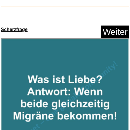
Scherzfrage
Weiter
ecooe Planenband,
Reparaturkle...
Anzeige