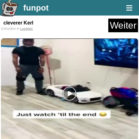
≡
funpot
cleverer Kerl
Weiter
Gefunden in
Lustiges