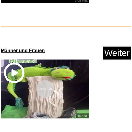
1:05 min.
ATiAP Titan-Notfallpfeife - 12...
Anzeige
Männer und Frauen
Weiter
Vorschau
48 sec.
Jurassic Merge: Dominion Fight...