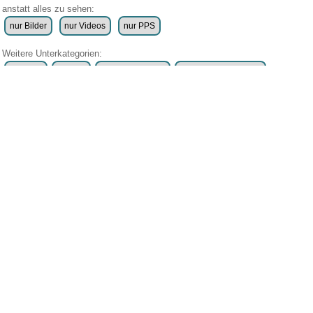
anstatt alles zu sehen:
nur Bilder
nur Videos
nur PPS
Weitere Unterkategorien:
Comedy
Corona
Fails + Hoppalas
Frauen, Mädels, Girls
HB-Männchen
klasse Sprüche und Witze
Knallerfrauen
Ladykracher
lustige KI
Lustige Werbespots
Lustiges von Amazon
Lustiges von ebay
Mit Tieren
neue Wörter braucht das Land
Paul Panzer
People are awesome
Rätsel Quiz
Scherzfragen
Shows
Spiele
Streiche Pranks
Textwitze
Versteckte Kamera
WhatsApp
Wissenswertes
witzige Bilder
witzige Statistikauswertungen
frauenfeindlich
männerfeindlich