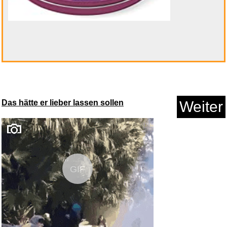
Das hätte er lieber lassen sollen
Weiter
NP4-6 Yuasa 4Ah 6v Lead acid
b...
GIF
Anzeige