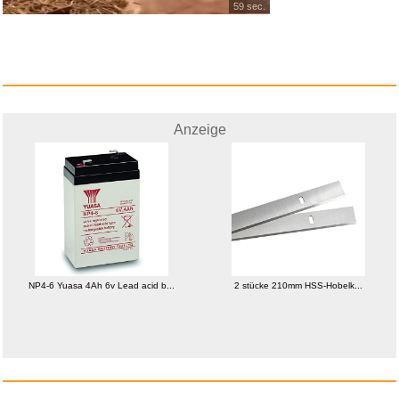
59 sec.
Anzeige
NP4-6 Yuasa 4Ah 6v Lead acid b...
2 stücke 210mm HSS-Hobelk...