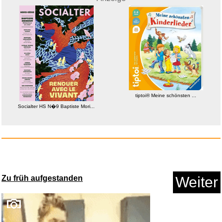
Celestron 93722 Sky Maps
Stern...
Anzeige
tiptoi® Meine schönsten ...
Socialter HS N�9 Baptiste Mori...
Zu früh aufgestanden
Weiter
Blizzard Gutschein - €50 ...