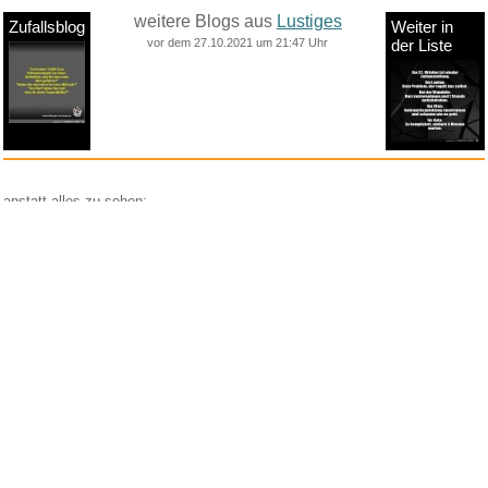
weitere Blogs aus
Lustiges
Zufallsblog
Weiter in
vor dem 27.10.2021 um 21:47 Uhr
der Liste
anstatt alles zu sehen:
nur Bilder
nur Videos
nur PPS
Weitere Unterkategorien:
Comedy
Corona
Fails + Hoppalas
Frauen, Mädels, Girls
HB-Männchen
klasse Sprüche und Witze
Knallerfrauen
Ladykracher
lustige KI
Lustige Werbespots
Lustiges von Amazon
Lustiges von ebay
Mit Tieren
neue Wörter braucht das Land
Paul Panzer
People are awesome
Rätsel Quiz
Scherzfragen
Shows
Spiele
Streiche Pranks
Textwitze
Versteckte Kamera