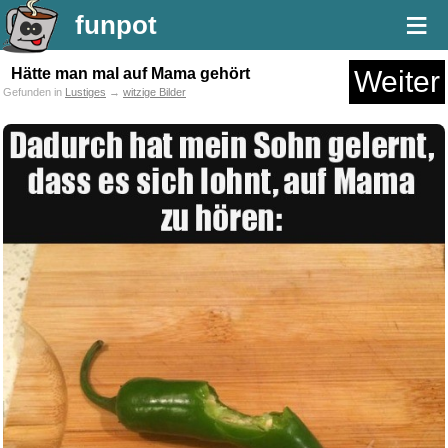
≡
funpot
Hätte man mal auf Mama gehört
Weiter
Gefunden in
Lustiges
→
witzige Bilder