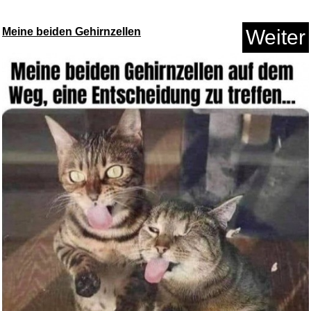
Meine beiden Gehirnzellen
Weiter
Snack Sprint: Grow 3D - Glorio...
Anzeige
OUYULAI Kühlmatte Hund Se...