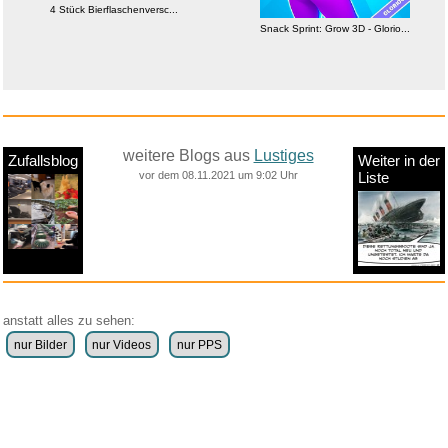
4 Stück Bierflaschenversc...
Snack Sprint: Grow 3D - Glorio...
weitere Blogs aus
Lustiges
Zufallsblog
Weiter in der
vor dem 08.11.2021 um 9:02 Uhr
Liste
anstatt alles zu sehen:
nur Bilder
nur Videos
nur PPS
Weitere Unterkategorien:
Comedy
Corona
Fails + Hoppalas
Frauen, Mädels, Girls
HB-Männchen
klasse Sprüche und Witze
Knallerfrauen