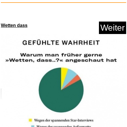
Wetten dass
Weiter
Laguna Blue - Sterne über...
Anzeige
Climax : Apocalypse Pas Now -