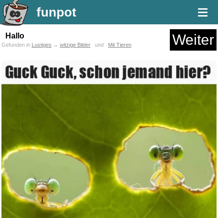
≡
funpot
Hallo
Weiter
Gefunden in
Lustiges
→
witzige Bilder
und
Mit Tieren