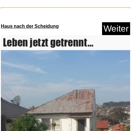
STAEDTLER Pigment Liner 308
Fi...
Haus nach der Scheidung
Weiter
Anzeige
4 Stück Bierflaschenversc...