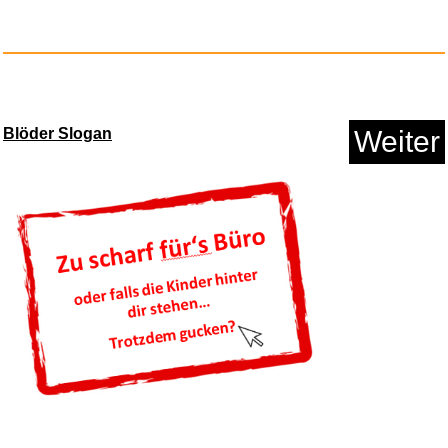
Richard Bonelli,Bariton...
Blöder Slogan
Weiter
Anzeige
Afterglow LED drahtlos Deluxe ...