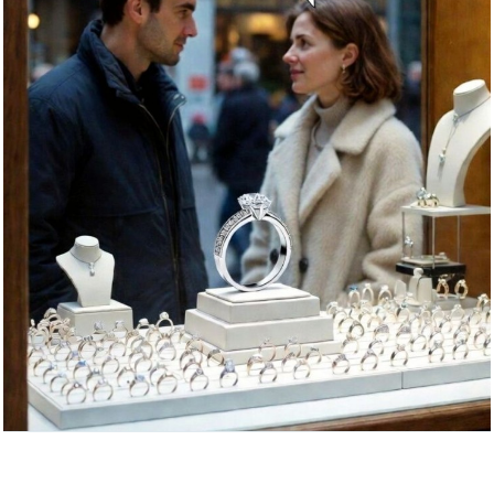
Ahnona - Geschenke Für M&...
Anzeige
Eddington [Blu-ray]...
Anzeige