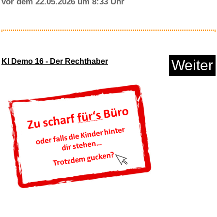
vor dem 22.05.2026 um 8:33 Uhr
Papidoux Fine Calvados - aus
&...
KI Demo 16 - Der Rechthaber
Weiter
Anzeige
AC/DC,For Those About To
Rock,...