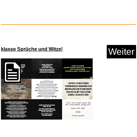
FUPT LED Streifen Batterie,5
M...
Anzeige
klasse Sprüche und Witze!
Weiter
Vorschau
Gypsy Rum-Istanbul Oriental
En...