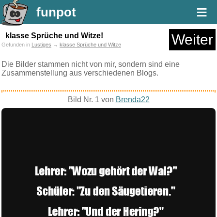
≡
funpot
klasse Sprüche und Witze!
Weiter
Gefunden in
Lustiges
→
klasse Sprüche und Witze
Die Bilder stammen nicht von mir, sondern sind eine
Zusammenstellung aus verschiedenen Blogs.
Bild Nr. 1 von
Brenda22