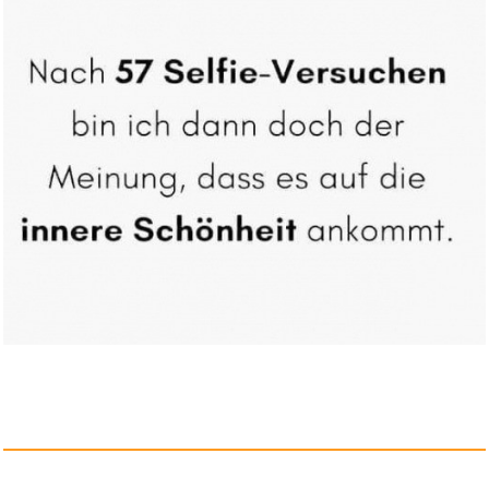
Solarfilter Bogen 100x100mm
f&...
Anzeige
Kekz Audiochip: Disney - Kekz ...