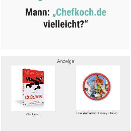
Anzeige
Kekz Audiochip: Disney - Kekz ...
Clockers...