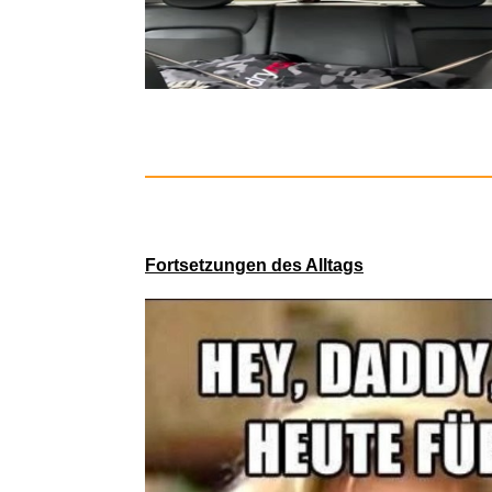
Frei
Fortsetzungen des Alltags
T