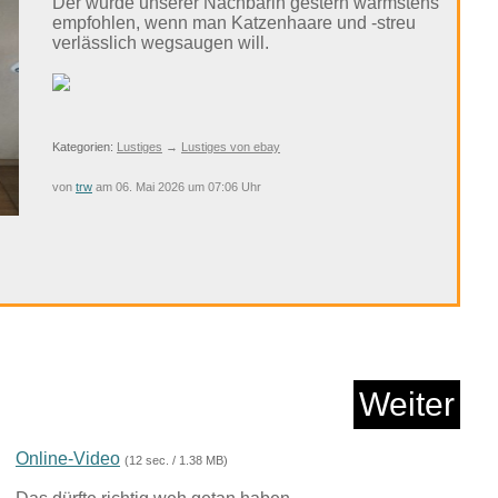
Der wurde unserer Nachbarin gestern wärmstens
Anzeige
empfohlen, wenn man Katzenhaare und -streu
verlässlich wegsaugen will.
Kategorien:
Lustiges
→
Lustiges von ebay
von
trw
am 06. Mai 2026 um 07:06 Uhr
Astro A50 Lightspee...
Anzeige
Weiter
Online-Video
(12 sec. / 1.38 MB)