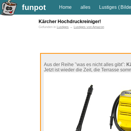
funpot
Home
alles
Lustiges
(
Bilde
Kärcher Hochdruckreiniger!
Gefunden in
Lustiges
→
Lustiges von Amazon
Aus der Reihe "was es nicht alles gibt":
K
Jetzt ist wieder die Zeit, die Terrasse so