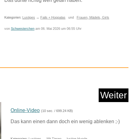
Das dürfte richtig weh getan haben.
Kategorien:
Lustiges
→
Fails + Hoppalas
und
Frauen, Mädels, Girls
von
Schwesterchen
am 06. Mai 2026 um 06:55 Uhr
igdesign - Tigerbox
To...
Anzeige
Weiter
Online-Video
(10 sec. / 699.24 KB)
Das kann einen dann doch ein wenig ablenken ;-)
Kategorien:
Lustiges
→
Mit Tieren
→
lustige Hunde