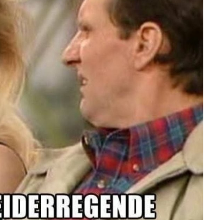
Anzeige
ntasy (Special Editi...
Anzeige