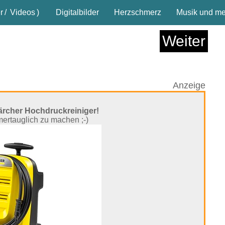
r
/
Videos
)
Digitalbilder
Herzschmerz
Musik und meh
Weiter
Anzeige
ärcher Hochdruckreiniger!
mmertauglich zu machen ;-)