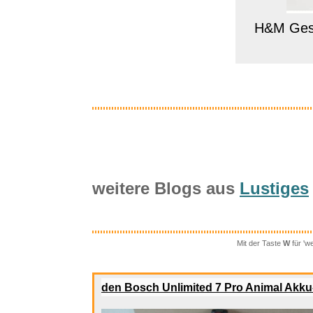
H&M Gesc
weitere Blogs aus
Lustiges
Mit der Taste
W
für 'w
Space
den Bosch Unlimited 7 Pro Animal Akk