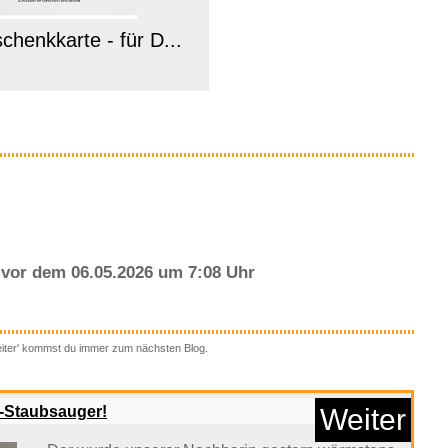
henkkarte - für D...
Anzeige
vor dem 06.05.2026 um 7:08 Uhr
eiter' kommst du immer zum nächsten Blog.
d Out Monkey...
u-Staubsauger!
Weiter