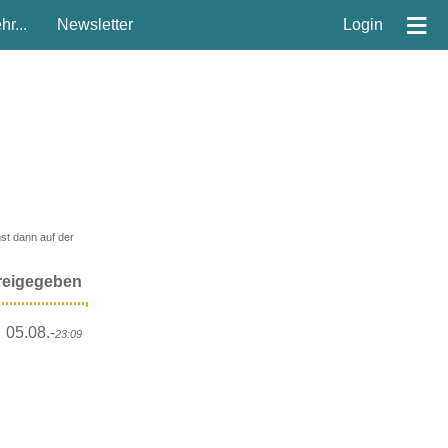
≡
r...
Newsletter
Login
nst dann auf der
reigegeben
05.08.-
23:09