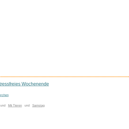
stressfreies Wochenende
erchen
und
Mit Tieren
und
Samstag