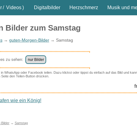
r
/
Videos
)
Digitalbilder
Herzschmerz
Musik und meh
n Bilder zum Samstag
es
→
guten-Morgen-Bilder
→ Samstag
lles zu sehen:
nur Bilder
r in WhatsApp oder Facebook teilen. Dazu klickst oder tippst du einfach auf das Bild und kan
 Seite den Teilen-Button drücken.
f
fen wie ein König!
Bilder
→
Samstag