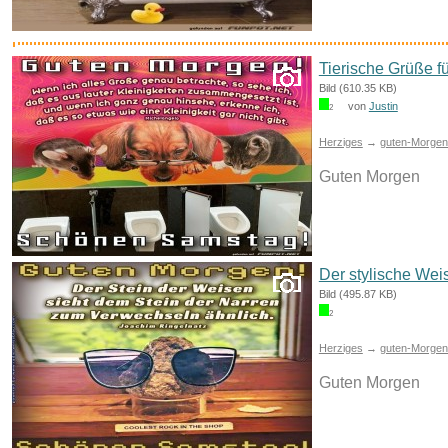
Tierische Grüße fü
Bild (610.35 KB)
von
Justin
2
Herziges
→
guten-Morgen-
Guten Morgen
Gritin Fitnessbänder [5er...
Der stylische Wei
Anzeige
Bild (495.87 KB)
2
Herziges
→
guten-Morgen-
Guten Morgen