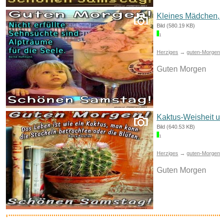
Kleines Mädchen,
Bild (580.19 KB)
1
Google Play Gutschein - €...
Herziges
→
guten-Morgen-
Guten Morgen
Anzeige
Kaktus-Weisheit u
Bild (640.53 KB)
1
Herziges
→
guten-Morgen-
Guten Morgen
ecooe Zelt Klebeband