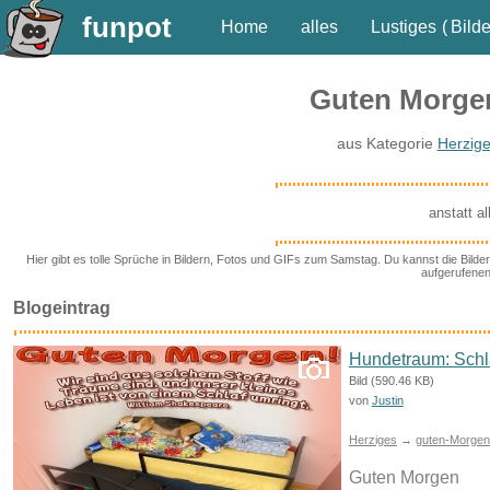
funpot
Home
alles
Lustiges
(
Bilde
Guten Morge
aus Kategorie
Herzig
anstatt a
Hier gibt es tolle Sprüche in Bildern, Fotos und GIFs zum Samstag. Du kannst die Bilde
aufgerufenen
Blogeintrag
Hundetraum: Schla
Bild (590.46 KB)
von
Justin
Herziges
→
guten-Morgen-
Guten Morgen