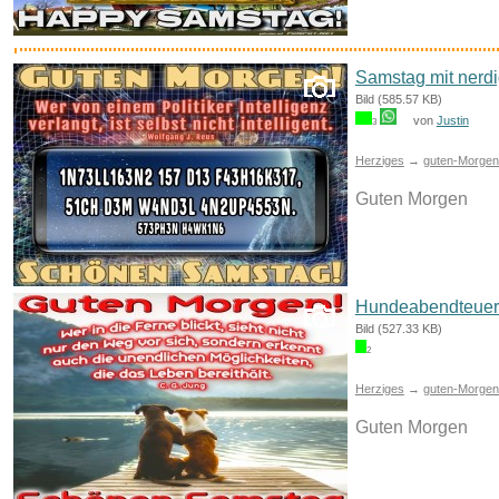
Samstag mit nerdi
Bild (585.57 KB)
von
Justin
3
Herziges
→
guten-Morgen-
Guten Morgen
Hundeabendteuer 
Bild (527.33 KB)
2
Herziges
→
guten-Morgen-
Guten Morgen