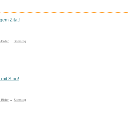
gem Zitat!
Bilder
→
Samstag
mit Sinn!
Bilder
→
Samstag