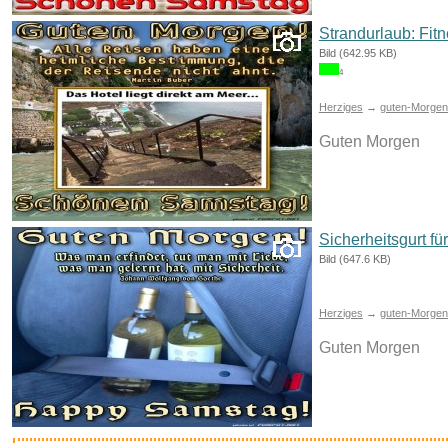
Strandurlaub: Fitn
Bild (642.95 KB)
4
Herziges
→
guten-Morgen-
Guten Morgen
Sicherheitsgurt fü
Bild (647.6 KB)
Herziges
→
guten-Morgen-
Guten Morgen