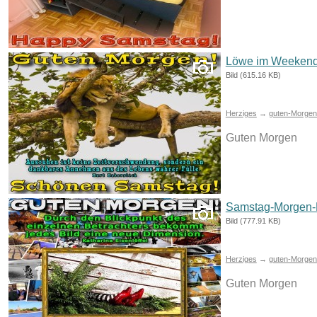
Löwe im Weekend
Bild (615.16 KB)
Herziges
→
guten-Morgen-
Guten Morgen
Samstag-Morgen-M
Bild (777.91 KB)
Herziges
→
guten-Morgen-
Guten Morgen