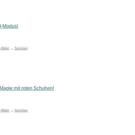
-Modus!
Bilder
→
Samstag
agie mit roten Schuhen!
Bilder
→
Samstag