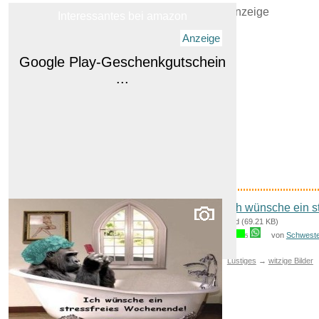
Anzeige
Interessantes bei amazon
Anzeige
Ich wünsche ein 
Google Play-Geschenkgutschein
Bild (69.21 KB)
von
Schwest
...
5
Lustiges
→
witzige Bilder
Anzeige