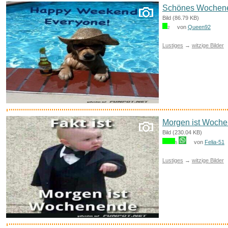
Wasserdic...
Schönes Wochen
Bild (86.79 KB)
von
Queen92
2
Anzeige
Lustiges
→
witzige Bilder
Morgen ist Woch
Bild (230.04 KB)
von
Felia-51
5
ROTER K�-NIG WEISSER
Lustiges
→
witzige Bilder
STERN (CD...
Anzeige