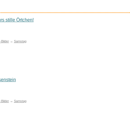
rs stille Örtchen!
Bilder
→
Samstag
senstein
Bilder
→
Samstag