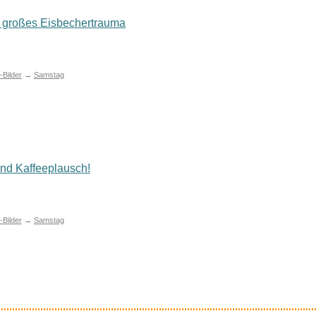
 großes Eisbechertrauma
Bilder
→
Samstag
nd Kaffeeplausch!
Bilder
→
Samstag