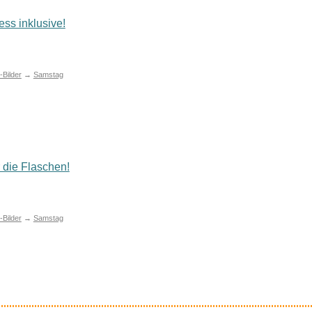
ess inklusive!
Bilder
→
Samstag
r die Flaschen!
Bilder
→
Samstag