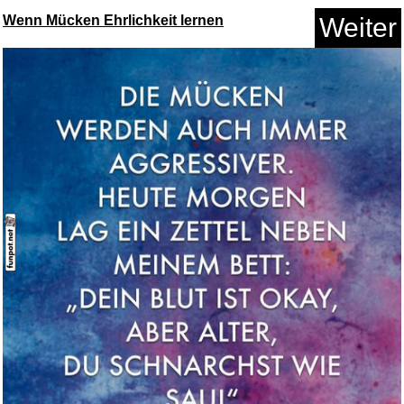
Asterix & Obelix XXL: Collecti...
Wenn Mücken Ehrlichkeit lernen
Weiter
Anzeige
Meine allerersten
Tastentr&aum...
Anzeige