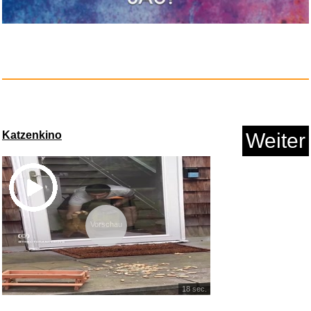
Katzenkino
Weiter
Satch Schlamperbox Seismic
Blu...
Vorschau
Anzeige
18 sec.