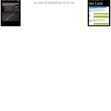
vor dem 25.08.2025 um 10:11 Uhr
der Liste
anstatt alles zu sehen:
nur Bilder
nur Videos
nur PPS
Weitere Unterkategorien:
Comedy
Corona
Fails + Hoppalas
Frauen, Mädels, Girls
HB-Männchen
klasse Sprüche und Witze
Knallerfrauen
Ladykracher
lustige KI
Lustige Werbespots
Lustiges von Amazon
Lustiges von ebay
Mit Tieren
neue Wörter braucht das Land
Paul Panzer
People are awesome
Rätsel Quiz
Scherzfragen
Shows
Spiele
Streiche Pranks
Textwitze
Versteckte Kamera
WhatsApp
Wissenswertes
witzige Bilder