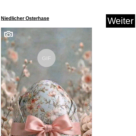
Music...
Anzeige
Niedlicher Osterhase
Weiter
GIF
Paisley Türkis Ohrstecker...
Anzeige