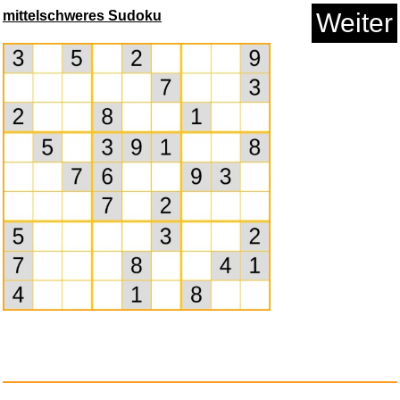
mittelschweres Sudoku
Weiter
Learn to play Dimebag Darrel -...
Anzeige
The Valvasone Organ Book-