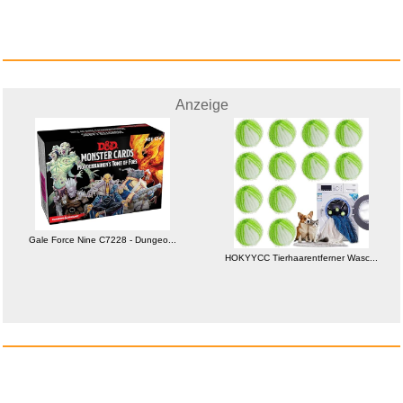
Anzeige
Smartwatch mit Telefonfunktion...
Gale Force Nine C7228 - Dungeo...
Anzeige
HOKYYCC Tierhaarentferner Wasc...