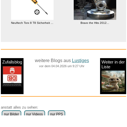
Neuftech Torx 8 T8 Sicherheit ...
Bravo the Hits 2012...
weitere Blogs aus
Lustiges
Zufallsblog
Weiter in der
vor dem 04.04.2026 um 9:27 Uhr
Liste
anstatt alles zu sehen:
nur Bilder
nur Videos
nur PPS
Weitere Unterkategorien: