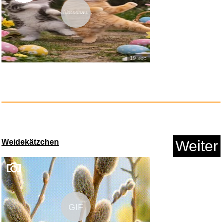
Vorschau
Neuftech Torx 8 T8 Sicherheit ...
19 sec.
Anzeige
Weidekätzchen
Weiter
GIF
Spigen EZ Fit Schutzfolie [2 S...