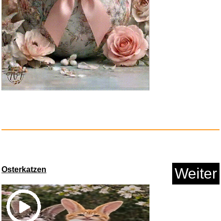
Socialter HS N�9 Baptiste
Mori...
Anzeige
Osterkatzen
Weiter