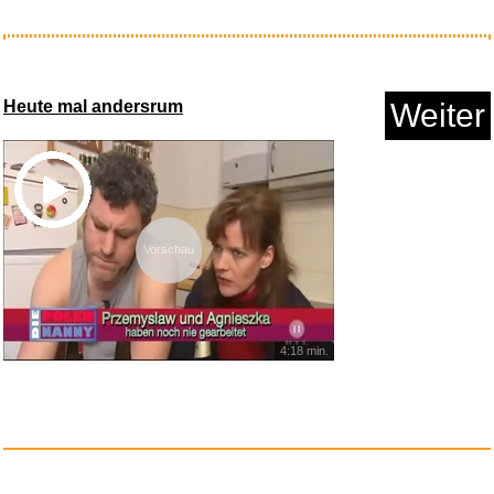
HOKYYCC Tierhaarentferner
Wasc...
Heute mal andersrum
Weiter
Anzeige
Vorschau
4:18 min.
Gale Force Nine C7228 -
Dungeo...