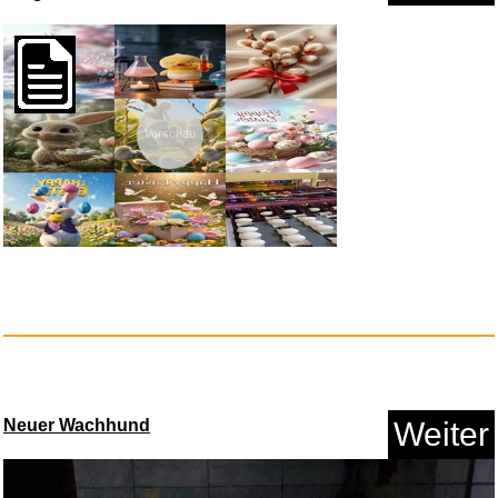
Nur Die 2er Schuhsöckchen...
Vorschau
Anzeige
Neuer Wachhund
Weiter
Bravo the Hits 2012...