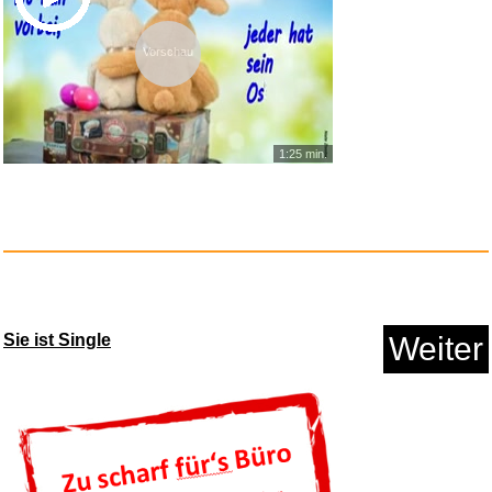
Anzeige
Vorschau
1:25 min.
sleek [Jahresabo]...
Sie ist Single
Weiter
Anzeige