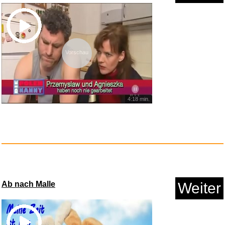
Brennenstuhl Rauchmelder Set,
...
Vorschau
Anzeige
4:18 min.
Ab nach Malle
Weiter
Guide de l´art contemporain u...