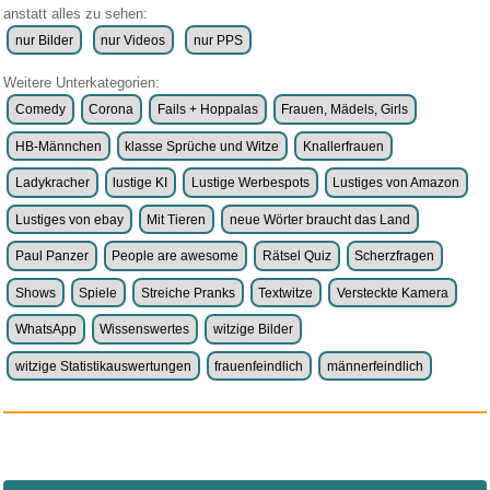
anstatt alles zu sehen:
nur Bilder
nur Videos
nur PPS
Weitere Unterkategorien:
Comedy
Corona
Fails + Hoppalas
Frauen, Mädels, Girls
HB-Männchen
klasse Sprüche und Witze
Knallerfrauen
Ladykracher
lustige KI
Lustige Werbespots
Lustiges von Amazon
Lustiges von ebay
Mit Tieren
neue Wörter braucht das Land
Paul Panzer
People are awesome
Rätsel Quiz
Scherzfragen
Shows
Spiele
Streiche Pranks
Textwitze
Versteckte Kamera
WhatsApp
Wissenswertes
witzige Bilder
witzige Statistikauswertungen
frauenfeindlich
männerfeindlich