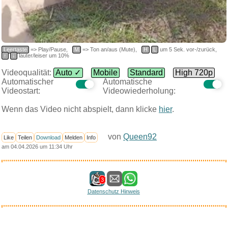
Leertaste
=> Play/Pause,
M
=> Ton an/aus (Mute),
H
L
um 5 Sek. vor-/zurück,
↑
↓
lauter/leiser um 10%
Videoqualität:
Auto ✓
Mobile
Standard
High 720p
Automatischer
Automatische
Videostart:
Videowiederholung:
Anzeige
Wenn das Video nicht abspielt, dann klicke
hier
.
von
Queen92
Like
Teilen
Download
Melden
Info
am 04.04.2026 um 11:34 Uhr
3
Datenschutz Hinweis