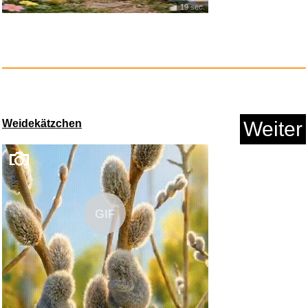
19 sec.
Weidekätzchen
Weiter
GIF