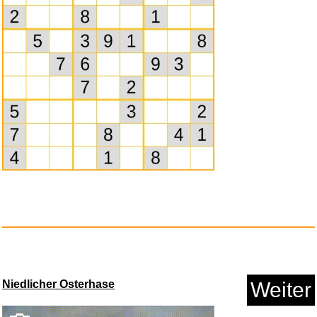
Sodapop Sirup Afri Cola Mix Or...
Anzeige
Niedlicher Osterhase
Weiter
The Museum of Lost
Tomorrows...