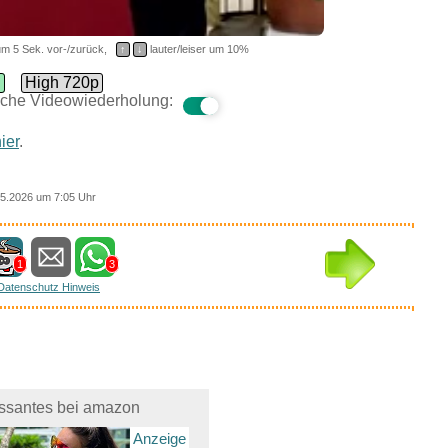
m 5 Sek. vor-/zurück,
↑
↓
lauter/leiser um 10%
d
High 720p
che Videowiederholung:
ier
.
5.2026 um 7:05 Uhr
1
3
Datenschutz Hinweis
essantes bei amazon
Anzeige