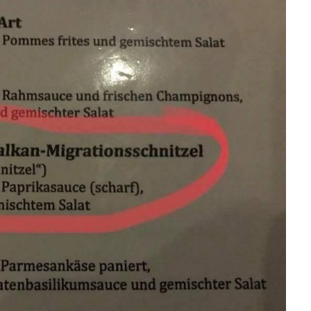
Anzeige
melbuch: Rundherum
in ...
Anzeige