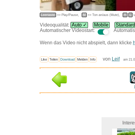
Leertaste
=> Play/Pause,
M
=> Ton an/aus (Mute),
H
L
u
Videoqualität:
Auto ✓
Mobile
Standar
Automatischer Videostart:
Automatis
Wenn das Video nicht abspielt, dann klicke
h
von
Leif
Like
Teilen
Download
Melden
Info
am 21.0
Inter