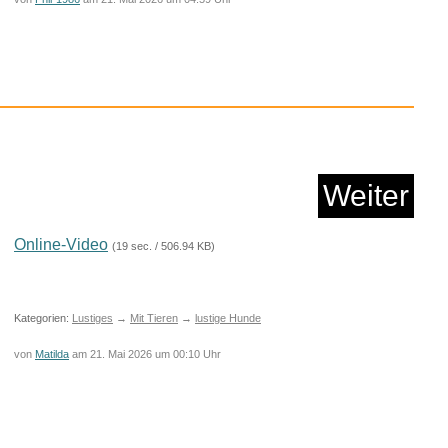
 und Findus - Staffe...
Anzeige
Weiter
Online-Video
(19 sec. / 506.94 KB)
Kategorien:
Lustiges
→
Mit Tieren
→
lustige Hunde
von
Matilda
am 21. Mai 2026 um 00:10 Uhr
nel 21 (Fernsehfilm ...