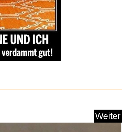
chzubehörKlistier...
Anzeige
HCLFHEAVY5L hohe
Weiter
Dichte...