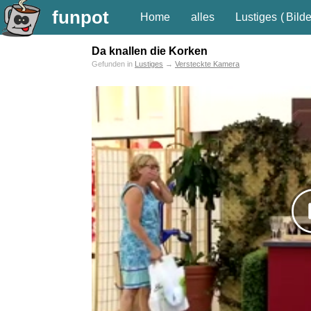
funpot
Home
alles
Lustiges
(
Bilde
Da knallen die Korken
Gefunden in
Lustiges
→
Versteckte Kamera