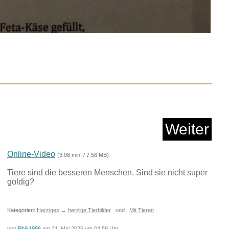
asics Kopfgurt fü...
Anzeige
Weiter
Online-Video
(3:08 min. / 7.56 MB)
Tiere sind die besseren Menschen. Sind sie nicht super
goldig?
Kategorien:
Herziges
→
herzige Tierbilder
und
Mit Tieren
von
Phil-1986
am 21. Mai 2026 um 04:59 Uhr