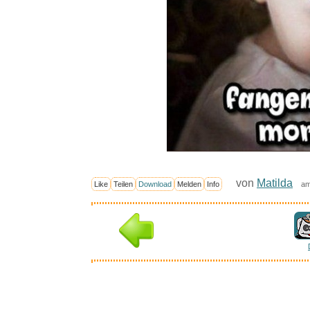
von
Matilda
Like
Teilen
Download
Melden
Info
am