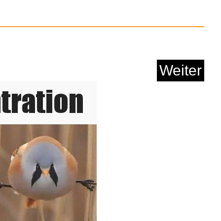
 Daylights (Special ...
Weiter
Anzeige