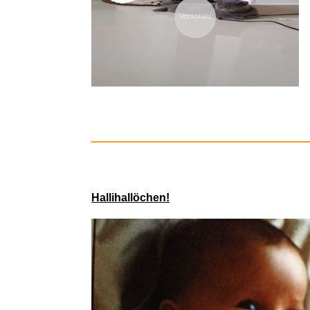
Vorschau
Hallihallöchen!
Who Cooke