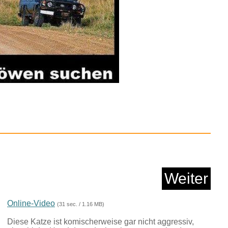
p Nein! Doch! Ohhh!
Tas...
Anzeige
Weiter
Online-Video
(31 sec. / 1.16 MB)
Diese Katze ist komischerweise gar nicht aggressiv,
de PAC-Man - Red