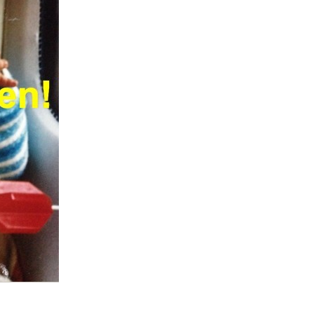
ndelstuetze...
Anzeige