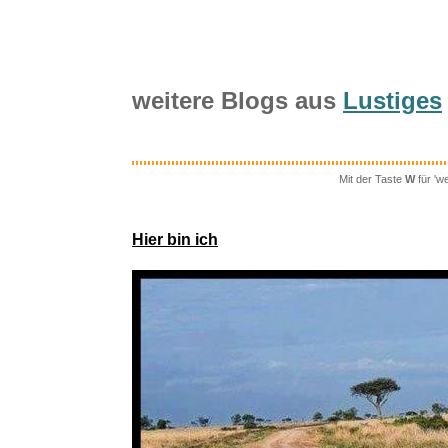
weitere Blogs aus
Lustiges
Mit der Taste
W
für 'w
Oddworl
Hier bin ich