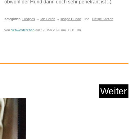
obwohl der Hund dann doch sehr penetrant ist ;-)
Watch...
Kategorien:
Lustiges
→
Mit Tieren
→
lustige Hunde
und
lustige Katzen
Anzeige
von
Schwesterchen
am 17. Mai 2026 um 08:11 Uhr
Weiter
d the Last Supper?:
T...
Anzeige