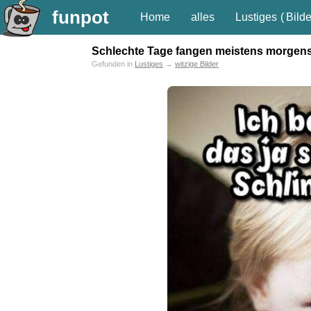
funpot
Home
alles
Lustiges
(
Bilde
Schlechte Tage fangen meistens morgen
Gefunden in
Lustiges
→
witzige Bilder