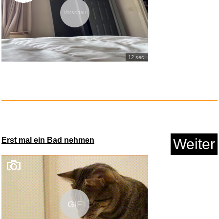
Vorschau
AYBAL Uhrenhand-
Kolbenabzieher...
12 sec.
Anzeige
Erst mal ein Bad nehmen
Weiter
ZOZOVR Tragetasche für Me...
GIF