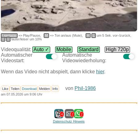
Leertaste
=> Play/Pause,
M
=> Ton an/aus (Mute),
H
L
um 5 Sek. vor-/zurück,
↑
↓
lauter/leiser um 10%
Videoqualität:
Auto ✓
Mobile
Standard
High 720p
Automatischer
Automatische
Videostart:
Videowiederholung:
Wenn das Video nicht abspielt, dann klicke
hier
.
von
Phil-1986
Like
Teilen
Download
Melden
Info
am 07.05.2026 um 9:06 Uhr
4
2
2
Datenschutz Hinweis