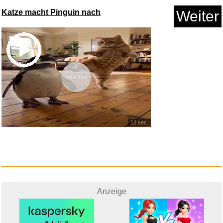
Katze macht Pinguin nach
Weiter
GARDIGO Wespenwedler &
Fliegen...
Anzeige
Vorschau
12 sec.
Anzeige
LEGAMI - Kawaii 2-in-1 Schulfa...