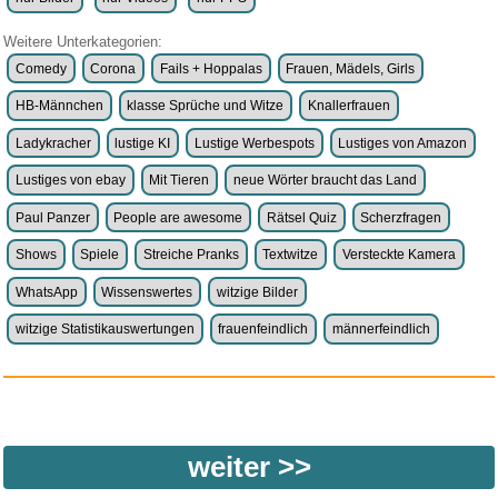
Weitere Unterkategorien:
Comedy
Corona
Fails + Hoppalas
Frauen, Mädels, Girls
HB-Männchen
klasse Sprüche und Witze
Knallerfrauen
Ladykracher
lustige KI
Lustige Werbespots
Lustiges von Amazon
Lustiges von ebay
Mit Tieren
neue Wörter braucht das Land
Paul Panzer
People are awesome
Rätsel Quiz
Scherzfragen
Shows
Spiele
Streiche Pranks
Textwitze
Versteckte Kamera
WhatsApp
Wissenswertes
witzige Bilder
witzige Statistikauswertungen
frauenfeindlich
männerfeindlich
weiter >>