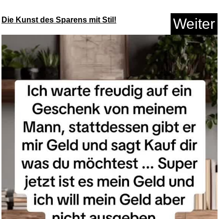
Die Kunst des Sparens mit Stil!
Weiter
Smartwatch Damen Rund,
1.32&qu...
Anzeige
Doctor Who: Christopher
Eccles...