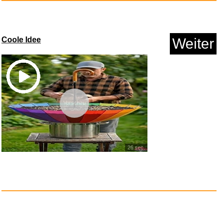
Coole Idee
Weiter
Die Ehefrau - Was hat sie zu v...
Vorschau
Anzeige
26 sec.