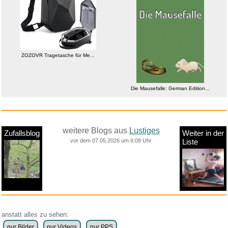
ZOZOVR Tragetasche für Me...
Die Mausefalle: German Edition...
weitere Blogs aus
Lustiges
Zufallsblog
Weiter in der
vor dem 07.05.2026 um 6:08 Uhr
Liste
anstatt alles zu sehen:
nur Bilder
nur Videos
nur PPS