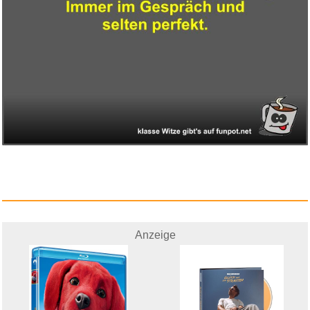
Sony Dua Lipa Unisex Offiziell...
Anzeige
Anzeige
Clifford, el gran perro rojo -...
Anzeige