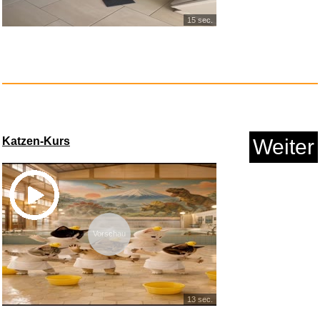
15 sec.
KEMIMOTO Taktische
Handschuhe,...
Katzen-Kurs
Weiter
Anzeige
Vorschau
13 sec.