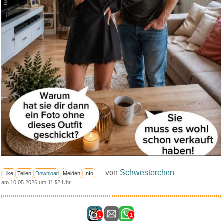
von
Schwesterchen
Like
Teilen
Download
Melden
Info
am 10.05.2026 um 11:52 Uhr
1
1