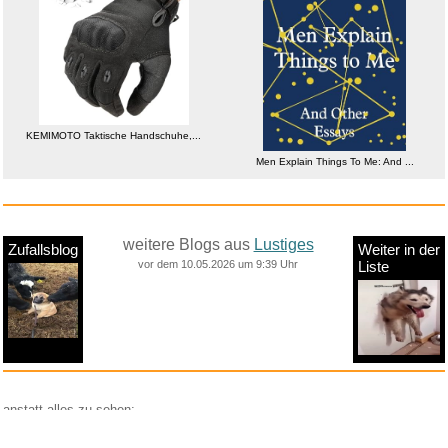
KEMIMOTO Taktische Handschuhe,...
Men Explain Things To Me: And ...
weitere Blogs aus
Lustiges
Zufallsblog
Weiter in der
vor dem 10.05.2026 um 9:39 Uhr
Liste
anstatt alles zu sehen:
nur Bilder
nur Videos
nur PPS