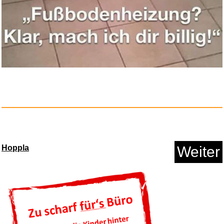
...
Anzeige
Hoppla
Weiter
Vileda Schuhwaschbeutel 35x26
...
Anzeige