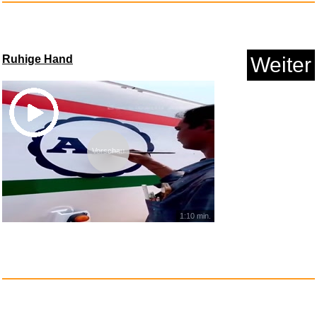
Ruhige Hand
Weiter
Vorschau
Harttasche Meta Quest 3/3S
f&u...
1:10 min.