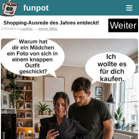
≡
funpot
Shopping-Ausrede des Jahres entdeckt!
Weiter
Gefunden in
Lustiges
→
witzige Bilder