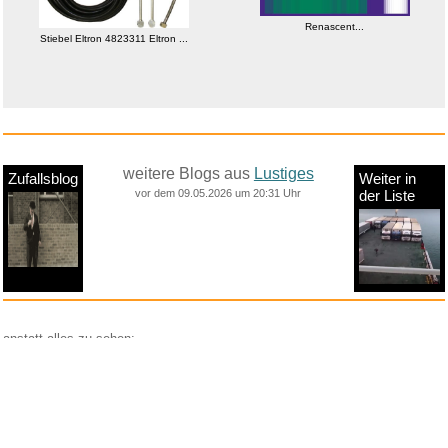
Renascent...
Stiebel Eltron 4823311 Eltron ...
weitere Blogs aus
Lustiges
Zufallsblog
Weiter in
vor dem 09.05.2026 um 20:31 Uhr
der Liste
anstatt alles zu sehen:
nur Bilder
nur Videos
nur PPS
Weitere Unterkategorien:
Comedy
Corona
Fails + Hoppalas
Frauen, Mädels, Girls