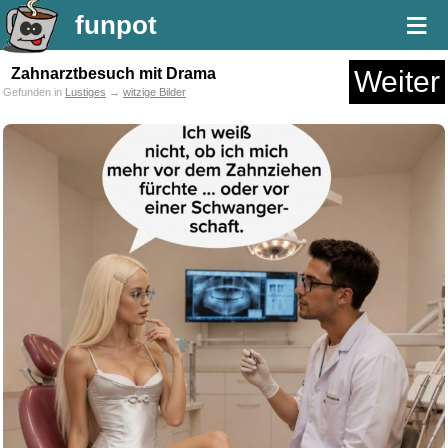
≡
funpot
Zahnarztbesuch mit Drama
Weiter
Gefunden in
Lustiges
→
witzige Bilder