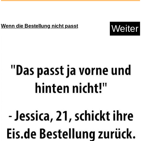
Blood Meridian: Or the Evening...
Wenn die Bestellung nicht passt
Weiter
Anzeige
NortonLifeLock Norton AntiViru...