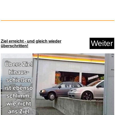
STRAY KIDS THE 2ND ALBUM -
NOE...
Anzeige
Ziel erreicht - und gleich wieder
Weiter
überschritten!
Star Wars The Vintage Collecti...