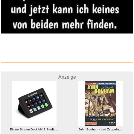
Elgato Stream Deck MK.2
Studio...
Anzeige
Anzeige
Gravity Schwanenhals, Extra
Elgato Stream Deck MK.2 Studio...
John Bonham - Led Zeppelin...
La...