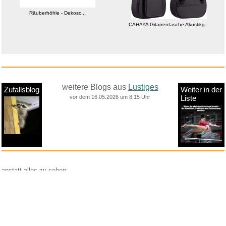
Räuberhöhle - Dekosc...
CAHAYA Gitarrentasche Akustikg...
weitere Blogs aus
Lustiges
Zufallsblog
Weiter in der
vor dem 16.05.2026 um 8:15 Uhr
Liste
anstatt alles zu sehen:
nur Bilder
nur Videos
nur PPS
Weitere Unterkategorien:
Comedy
Corona
Fails + Hoppalas
Frauen, Mädels, Girls