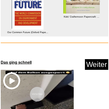
Kids' Crafternoon Papercraft: ...
Kids' Crafternoon Papercraft: ...
Our Common Future (Oxford Pape...
Anzeige
Das ging schnell
Weiter
Vorschau