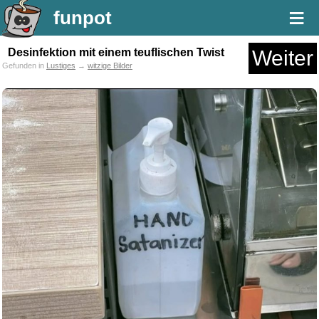
≡
funpot
Desinfektion mit einem teuflischen Twist
Weiter
Gefunden in
Lustiges
→
witzige Bilder