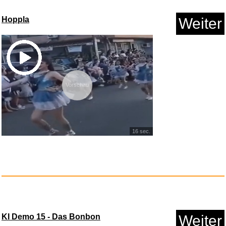
reisenthel daily shopper smile...
Hoppla
Weiter
Anzeige
Vorschau
16 sec.
Edelstahl Druckaufnehmer 1/8
N...
KI Demo 15 - Das Bonbon
Weiter
Anzeige