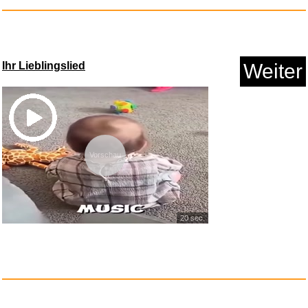
Ihr Lieblingslied
Weiter
Räuberhöhle - Dekosc...
Anzeige
Vorschau
20 sec.