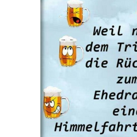
Walensee G
Ghost of Ts