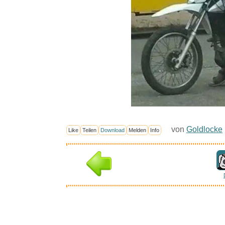
von
Goldlocke
Like
Teilen
Download
Melden
Info