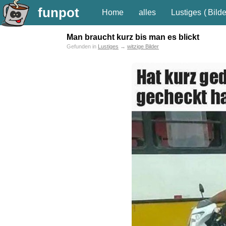
funpot
Home
alles
Lustiges
(
Bilde
Man braucht kurz bis man es blickt
Gefunden in
Lustiges
→
witzige Bilder