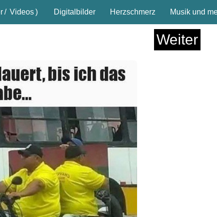
r
/
Videos
)
Digitalbilder
Herzschmerz
Musik und meh
Weiter