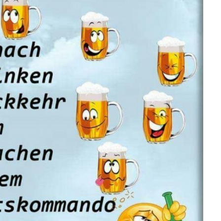
artenkralle mit 4 Zi...
Anzeige
ushima [PlayStation...