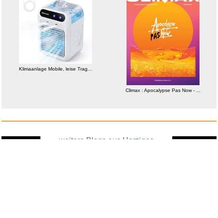
Klimaanlage Mobile, leise Trag...
Climax : Apocalypse Pas Now - ...
weitere Blogs aus
Herziges
Zufallsblog
Weiter in
vor dem 13.05.2026 um 13:29 Uhr
der Liste