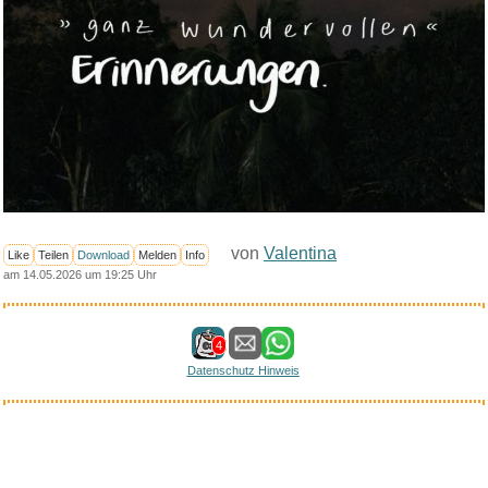
von
Valentina
Like
Teilen
Download
Melden
Info
am 14.05.2026 um 19:25 Uhr
4
Datenschutz Hinweis