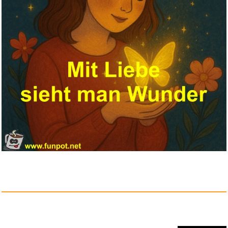
e-plus Prepaid Guthaben - f&uu...
Anzeige
Scholl GelActiv Work Einlegeso...