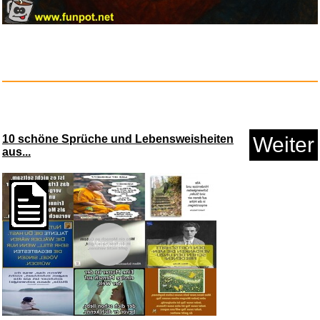
10 schöne Sprüche und Lebensweisheiten
Weiter
aus...
Tintenherz...
Anzeige
Vorschau