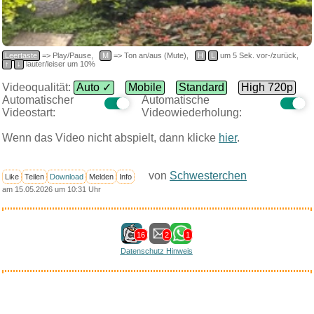
Leertaste
=> Play/Pause,
M
=> Ton an/aus (Mute),
H
L
um 5 Sek. vor-/zurück,
↑
↓
lauter/leiser um 10%
Videoqualität:
Auto ✓
Mobile
Standard
High 720p
Automatischer
Automatische
Videostart:
Videowiederholung:
Wenn das Video nicht abspielt, dann klicke
hier
.
von
Schwesterchen
Like
Teilen
Download
Melden
Info
am 15.05.2026 um 10:31 Uhr
16
2
1
Datenschutz Hinweis