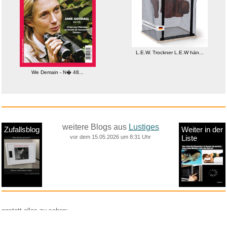
L.E.W. Trockner L.E.W hän...
We Demain - N� 48...
weitere Blogs aus
Lustiges
Zufallsblog
Weiter in der
vor dem 15.05.2026 um 8:31 Uhr
Liste
anstatt alles zu sehen:
nur Bilder
nur Videos
nur PPS