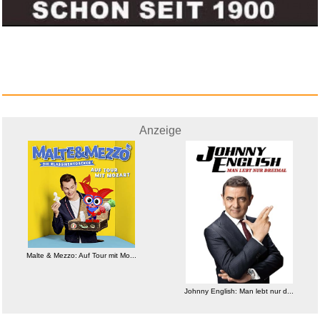
Räuberhöhle - Dekosc...
Anzeige
Anzeige
Malte & Mezzo: Auf Tour mit Mo...
Richter in Paris (Oktober 1961...
Johnny English: Man lebt nur d...