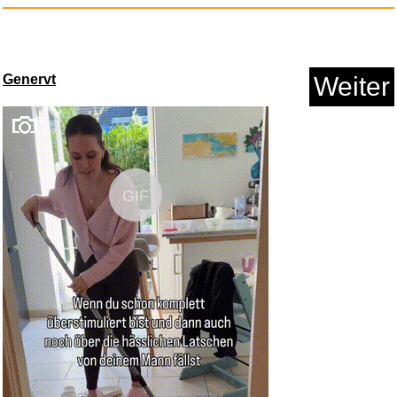
L.E.W. Trockner L.E.W hän...
Anzeige
Genervt
Weiter
GIF
We Demain - N� 48...
Anzeige