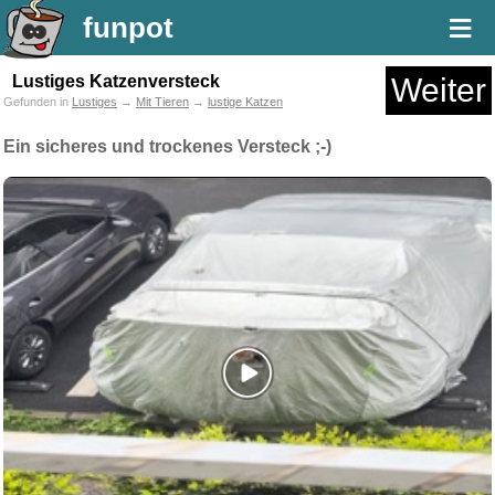
≡
funpot
Lustiges Katzenversteck
Weiter
Gefunden in
Lustiges
→
Mit Tieren
→
lustige Katzen
Ein sicheres und trockenes Versteck ;-)