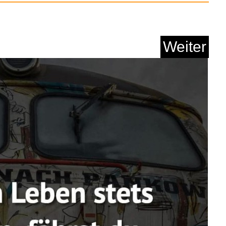
Weiter
UYI Android...
Anzeige