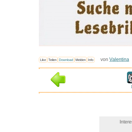
von
Valentina
Like
Teilen
Download
Melden
Info
Inter