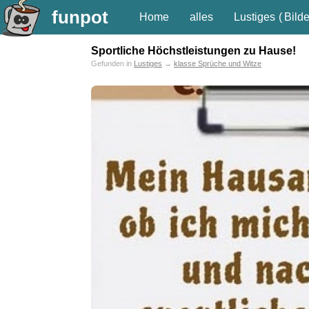
funpot
Home
alles
Lustiges
(
Bilde
Sportliche Höchstleistungen zu Hause!
Gefunden in
Lustiges
→
klasse Sprüche und Witze