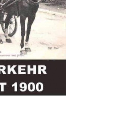
 Sound Blaster GS5
RGB...
Anzeige
Office 2024 Professi...