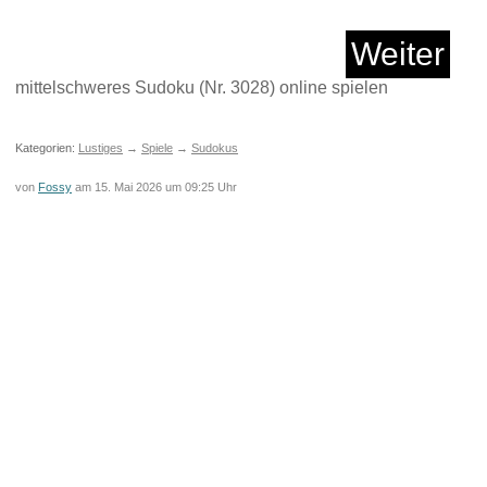
Anzeige
Weiter
mittelschweres Sudoku (Nr. 3028) online spielen
Kategorien:
Lustiges
→
Spiele
→
Sudokus
von
Fossy
am 15. Mai 2026 um 09:25 Uhr
 Retro Scorpion Ring
M...
Anzeige